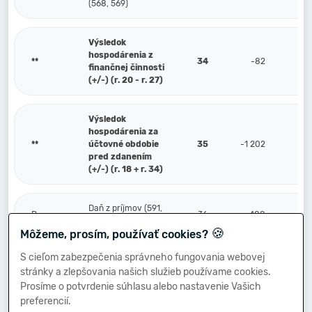
(568, 569)
Výsledok
hospodárenia z
**
34
-82
finančnej činnosti
(+/-) (r. 20 - r. 27)
Výsledok
hospodárenia za
**
účtovné obdobie
35
-1 202
pred zdanením
(+/-) (r. 18 + r. 34)
Daň z príjmov (591,
P.
36
480
595)
🍪
Môžeme, prosím, používať cookies?
S cieľom zabezpečenia správneho fungovania webovej
Prevod podielov na
stránky a zlepšovania našich služieb používame cookies.
výsledku
Q.
hospodárenia
37
Prosíme o potvrdenie súhlasu alebo nastavenie Vašich
spoločníkom (+/-)
preferencií.
(596)