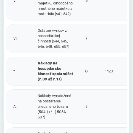
V.
6
majetku, dlhodobého
hmotného majetku a
materiálu (641, 642)
Ostatné výnosy z
hospodárskej
VI.
7
činnosti (644, 645,
646, 648, 655, 657)
Náklady na
hospodársku
*
8
1 120
činnosť spolu súčet
(r. 09 až r. 17)
Náklady vynaložené
na obstaranie
A.
predaného tovaru
9
(504, (+/- ) 505A,
507)