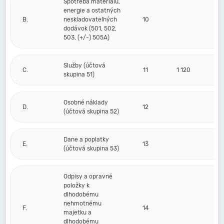
Spotreba materiálu,
energie a ostatných
B.
neskladovateľných
10
dodávok (501, 502,
503, (+/-) 505A)
Služby (účtová
C.
11
1 120
skupina 51)
Osobné náklady
D.
12
(účtová skupina 52)
Dane a poplatky
E.
13
(účtová skupina 53)
Odpisy a opravné
položky k
dlhodobému
nehmotnému
F.
14
majetku a
dlhodobému