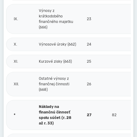
Výnosy z
krátkodobého
IX.
23
finančného majetku
(666)
X.
Výnosové úroky (662)
24
XI.
Kurzové zisky (663)
25
Ostatné výnosy z
XII.
finančnej činnosti
26
(668)
Náklady na
finančnú činnosť
*
27
82
spolu súčet (r. 28
až r. 33)