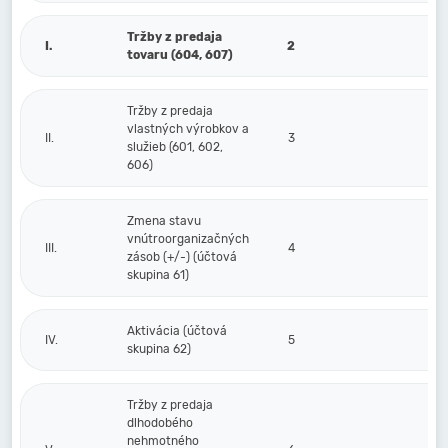
Tržby z predaja
I.
2
tovaru (604, 607)
Tržby z predaja
vlastných výrobkov a
II.
3
služieb (601, 602,
606)
Zmena stavu
vnútroorganizačných
III.
4
zásob (+/-) (účtová
skupina 61)
Aktivácia (účtová
IV.
5
skupina 62)
Tržby z predaja
dlhodobého
nehmotného