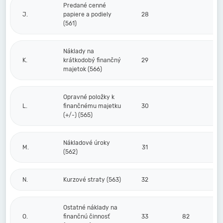
Predané cenné
J.
papiere a podiely
28
(561)
Náklady na
K.
krátkodobý finančný
29
majetok (566)
Opravné položky k
L.
finančnému majetku
30
(+/-) (565)
Nákladové úroky
M.
31
(562)
N.
Kurzové straty (563)
32
Ostatné náklady na
O.
finančnú činnosť
33
82