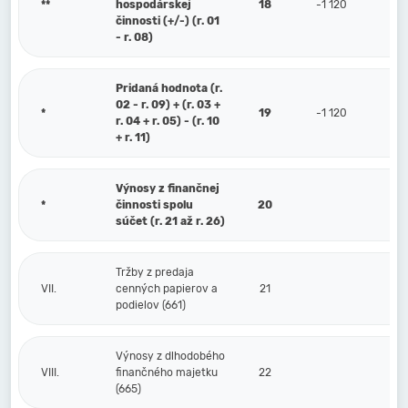
**
hospodárskej
18
-1 120
činnosti (+/-) (r. 01
- r. 08)
Pridaná hodnota (r.
02 - r. 09) + (r. 03 +
*
19
-1 120
r. 04 + r. 05) - (r. 10
+ r. 11)
Výnosy z finančnej
*
činnosti spolu
20
súčet (r. 21 až r. 26)
Tržby z predaja
VII.
cenných papierov a
21
podielov (661)
Výnosy z dlhodobého
VIII.
finančného majetku
22
(665)