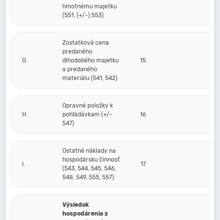
hmotnému majetku
(551, (+/-) 553)
Zostatková cena
predaného
G.
dlhodobého majetku
15
a predaného
materiálu (541, 542)
Opravné položky k
H.
pohľadávkam (+/-
16
547)
Ostatné náklady na
hospodársku činnosť
I.
17
(543, 544, 545, 546,
548, 549, 555, 557)
Výsledok
hospodárenia z