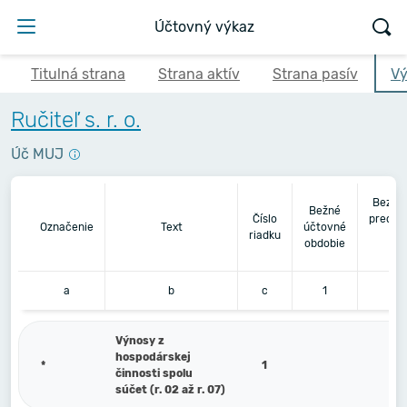
Účtovný výkaz
Titulná strana
Strana aktív
Strana pasív
Vý
Ručiteľ s. r. o.
Úč MUJ
Bezpr
Bežné
Číslo
predch
Označenie
Text
účtovné
riadku
úč
obdobie
ob
a
b
c
1
Výnosy z
hospodárskej
*
1
činnosti spolu
súčet (r. 02 až r. 07)