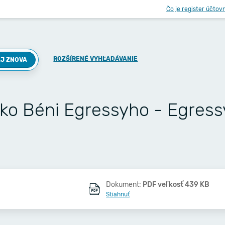
Čo je register účtov
ROZŠÍRENÉ VYHĽADÁVANIE
J ZNOVA
sko Béni Egressyho - Egress
Dokument:
PDF veľkosť 439 KB
Stiahnuť