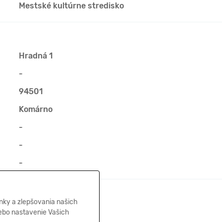
Mestské kultúrne stredisko
Hradná 1
-
94501
Komárno
-
-
-
02.02.2017
nky a zlepšovania našich
lebo nastavenie Vašich