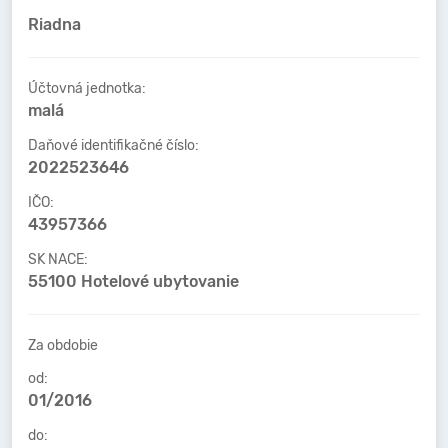
Riadna
Účtovná jednotka:
malá
Daňové identifikačné číslo:
2022523646
IČO:
43957366
SK NACE:
55100 Hotelové ubytovanie
Za obdobie
od:
01/2016
do: