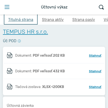
Účtovný výkaz
Titulná strana
Strana aktív
Strana pasív
Vý
TEMPUS HR s.r.o.
Úč POD
Dokument:
PDF veľkosť 202 KB
Stiahnuť
Dokument:
PDF veľkosť 432 KB
Stiahnuť
Tlačová zostava:
XLSX <200KB
Stiahnuť
Účtovná závierka