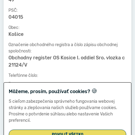
PSČ:
04015
Obec:
Košice
Označenie obchodného registra a číslo zápisu obchodnej
spoločnosti:
Obchodny register OS Kosice I. oddiel Sro. vlozka c
21124/V
Telefónne číslo:
-
🍪
Môžeme, prosím, používať cookies?
Faxové číslo:
-
S cieľom zabezpečenia správneho fungovania webovej
stránky a zlepšovania našich služieb používame cookies.
E-mailová adresa:
Prosíme o potvrdenie súhlasu alebo nastavenie Vašich
-
preferencií.
POVOLIŤ VŠETKO