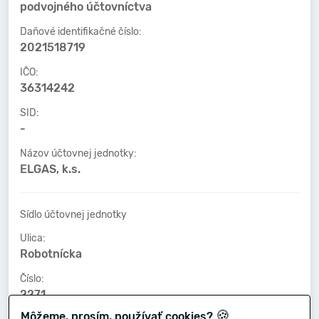
podvojného účtovníctva
Daňové identifikačné číslo:
2021518719
IČO:
36314242
SID:
-
Názov účtovnej jednotky:
ELGAS, k.s.
Sídlo účtovnej jednotky
Ulica:
Robotnícka
Číslo:
2271
🍪
Môžeme, prosím, používať cookies?