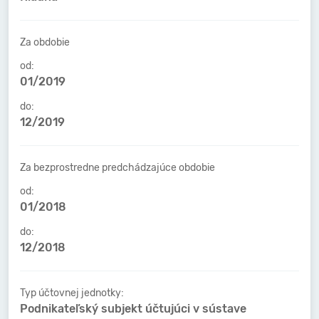
Za obdobie
od:
01/2019
do:
12/2019
Za bezprostredne predchádzajúce obdobie
od:
01/2018
do:
12/2018
Typ účtovnej jednotky:
Podnikateľský subjekt účtujúci v sústave