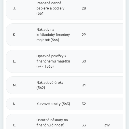
Predané cenné
J.
papiere a podiely
28
(561)
Náklady na
K.
krátkodobý finančný
29
majetok (566)
Opravné položky k
L.
finančnému majetku
30
(+/-) (565)
Nákladové úroky
M.
31
(562)
N.
Kurzové straty (563)
32
Ostatné náklady na
O.
finančnú činnosť
33
319