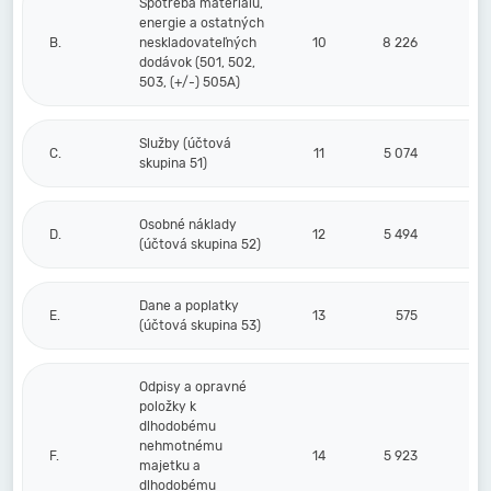
Spotreba materiálu,
energie a ostatných
B.
neskladovateľných
10
8 226
dodávok (501, 502,
503, (+/-) 505A)
Služby (účtová
C.
11
5 074
skupina 51)
Osobné náklady
D.
12
5 494
(účtová skupina 52)
Dane a poplatky
E.
13
575
(účtová skupina 53)
Odpisy a opravné
položky k
dlhodobému
nehmotnému
F.
14
5 923
majetku a
dlhodobému