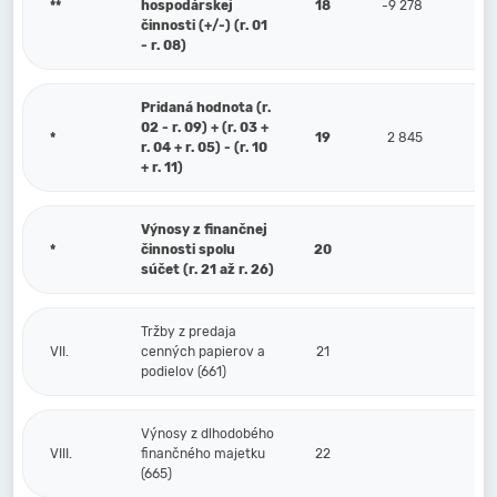
**
hospodárskej
18
-9 278
činnosti (+/-) (r. 01
- r. 08)
Pridaná hodnota (r.
02 - r. 09) + (r. 03 +
*
19
2 845
r. 04 + r. 05) - (r. 10
+ r. 11)
Výnosy z finančnej
*
činnosti spolu
20
súčet (r. 21 až r. 26)
Tržby z predaja
VII.
cenných papierov a
21
podielov (661)
Výnosy z dlhodobého
VIII.
finančného majetku
22
(665)