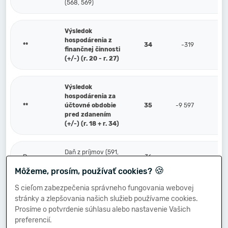
(568, 569)
Výsledok
hospodárenia z
**
34
-319
finančnej činnosti
(+/-) (r. 20 - r. 27)
Výsledok
hospodárenia za
**
účtovné obdobie
35
-9 597
pred zdanením
(+/-) (r. 18 + r. 34)
Daň z príjmov (591,
P.
36
595)
🍪
Môžeme, prosím, používať cookies?
S cieľom zabezpečenia správneho fungovania webovej
Prevod podielov na
stránky a zlepšovania našich služieb používame cookies.
výsledku
Q.
hospodárenia
37
Prosíme o potvrdenie súhlasu alebo nastavenie Vašich
spoločníkom (+/-)
preferencií.
(596)