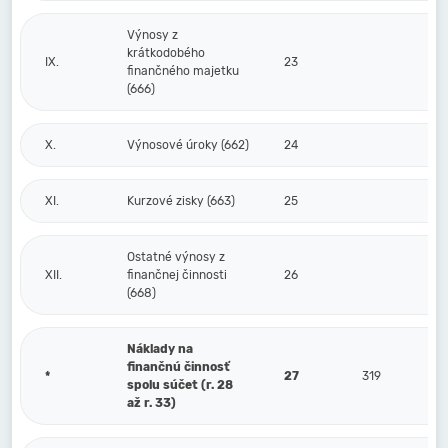
Výnosy z
krátkodobého
IX.
23
finančného majetku
(666)
X.
Výnosové úroky (662)
24
XI.
Kurzové zisky (663)
25
Ostatné výnosy z
XII.
finančnej činnosti
26
(668)
Náklady na
finančnú činnosť
*
27
319
spolu súčet (r. 28
až r. 33)