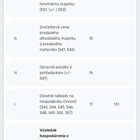
hmotnému majetku
(551, (+/-) 553)
Zostatková cena
predaného
G.
dlhodobého majetku
15
a predaného
materiálu (541, 542)
Opravné položky k
H.
pohľadávkam (+/-
16
547)
Ostatné náklady na
hospodársku činnosť
I.
17
131
(543, 544, 545, 546,
548, 549, 555, 557)
Výsledok
hospodárenia z