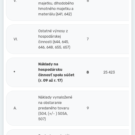
V.
6
majetku, dlhodobého
hmotného majetku a
materiálu (641, 642)
Ostatné výnosy z
hospodárskej
VI.
7
činnosti (644, 645,
646, 648, 655, 657)
Náklady na
hospodársku
*
8
25 423
činnosť spolu súčet
(r. 09 až r. 17)
Náklady vynaložené
na obstaranie
A.
predaného tovaru
9
(504, (+/- ) 505A,
507)