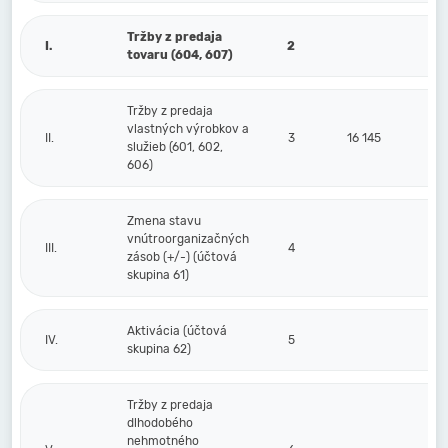
Tržby z predaja
I.
2
tovaru (604, 607)
Tržby z predaja
vlastných výrobkov a
II.
3
16 145
služieb (601, 602,
606)
Zmena stavu
vnútroorganizačných
III.
4
zásob (+/-) (účtová
skupina 61)
Aktivácia (účtová
IV.
5
skupina 62)
Tržby z predaja
dlhodobého
nehmotného