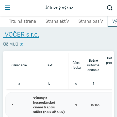
Účtovný výkaz
Titulná strana
Strana aktív
Strana pasív
Vý
IVOČER s.r.o.
Úč MUJ
Bezpr
Bežné
Číslo
predch
Označenie
Text
účtovné
riadku
úč
obdobie
ob
a
b
c
1
Výnosy z
hospodárskej
*
1
16 145
činnosti spolu
súčet (r. 02 až r. 07)