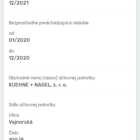
12/2021
Bezprostredne predchádzajúce obdobie
od:
01/2020
do:
12/2020
Obchodné meno (názov) účtovnej jednotky:
KUEHNE + NAGEL, s. r. o.
Sídlo účtovnej jednotky
Ulica:
Vajnorská
Číslo:
100/B