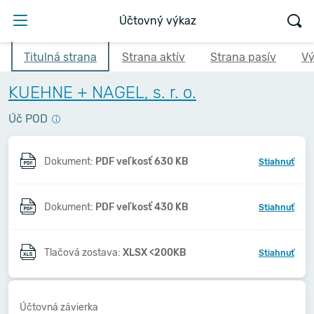
Účtovný výkaz
Titulná strana
Strana aktív
Strana pasív
Vý
KUEHNE + NAGEL, s. r. o.
Úč POD
Dokument:
PDF veľkosť 630 KB
Stiahnuť
Dokument:
PDF veľkosť 430 KB
Stiahnuť
Tlačová zostava:
XLSX <200KB
Stiahnuť
Účtovná závierka