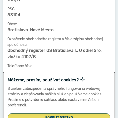
PSČ:
83104
Obec:
Bratislava-Nové Mesto
Označenie obchodného registra a číslo zápisu obchodnej
spoločnosti:
Obchodný register OS Bratislava I., O ddiel Sro,
vložka 4107/B
Telefónne číslo:
-
🍪
Môžeme, prosím, používať cookies?
Faxové číslo:
-
S cieľom zabezpečenia správneho fungovania webovej
stránky a zlepšovania našich služieb používame cookies.
E-mailová adresa:
Prosíme o potvrdenie súhlasu alebo nastavenie Vašich
-
preferencií.
POVOLIŤ VŠETKO