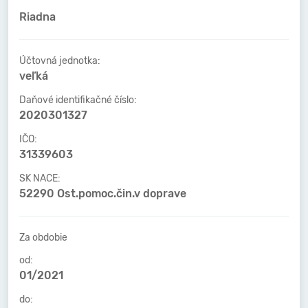
Riadna
Účtovná jednotka:
veľká
Daňové identifikačné číslo:
2020301327
IČO:
31339603
SK NACE:
52290 Ost.pomoc.čin.v doprave
Za obdobie
od:
01/2021
do: