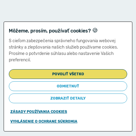
🍪
Môžeme, prosím, používať cookies?
S cieľom zabezpečenia správneho fungovania webovej
stránky a zlepšovania našich služieb používame cookies.
Prosíme o potvrdenie súhlasu alebo nastavenie Vašich
preferencií.
POVOLIŤ VŠETKO
ODMIETNUŤ
ZOBRAZIŤ DETAILY
ZÁSADY POUŽÍVANIA COOKIES
Copyright © 2011-2026
VYHLÁSENIE O OCHRANE SÚKROMIA
Ministerstvo financií Slovenskej republiky