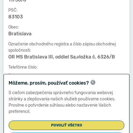
PSČ:
83103
Obec:
Bratislava
Označenie obchodného registra a číslo zápisu obchodnej
spoločnosti:
OR MS Bratislava III, oddiel Sa,vložka č. 6326/B
Telefónne číslo:
-
🍪
Môžeme, prosím, používať cookies?
Faxové číslo:
-
S cieľom zabezpečenia správneho fungovania webovej
stránky a zlepšovania našich služieb používame cookies.
E-mailová adresa:
Prosíme o potvrdenie súhlasu alebo nastavenie Vašich
-
preferencií.
POVOLIŤ VŠETKO
Zostavená dňa: