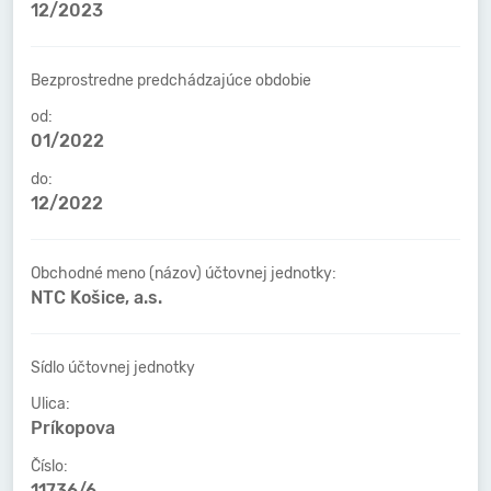
12/2023
Bezprostredne predchádzajúce obdobie
od:
01/2022
do:
12/2022
Obchodné meno (názov) účtovnej jednotky:
NTC Košice, a.s.
Sídlo účtovnej jednotky
Ulica:
Príkopova
Číslo:
11736/6