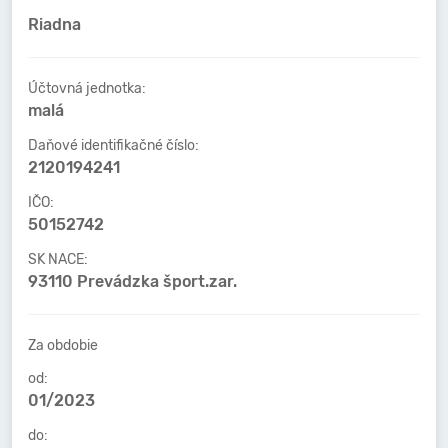
Riadna
Účtovná jednotka:
malá
Daňové identifikačné číslo:
2120194241
IČO:
50152742
SK NACE:
93110 Prevádzka šport.zar.
Za obdobie
od:
01/2023
do: