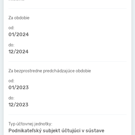
Za obdobie
od:
01/2024
do:
12/2024
Za bezprostredne predchádzajúce obdobie
od:
01/2023
do:
12/2023
Typ účtovnej jednotky:
Podnikateľský subjekt účtujúci v sústave