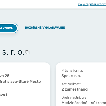
Čo je register účtov
ROZŠÍRENÉ VYHĽADÁVANIE
J ZNOVA
. r. o.
Právna forma:
va 25
Spol. s r. o.
ratislava-Staré Mesto
Kat. veľkosti:
2 zamestnanci
ava I
Druh vlastníctva:
Medzinárodné - súkrom