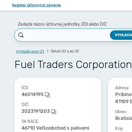
Register účtovných závierok
Zadajte názov účtovnej jednotky, IČO alebo DIČ
VYHĽADA
Detail ÚJ a jej ÚZ
Vyhľadávanie ÚJ
Fuel Traders Corporation s
IČO:
Adresa:
46014195
Pribino
81109 B
DIČ:
2023191203
Okres:
Bratisl
SK NACE:
46710 Veľkoobchod s palivami
Kraj: