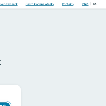
|
SK
ných závierok
Často kladené otázky
Kontakty
ENG
k