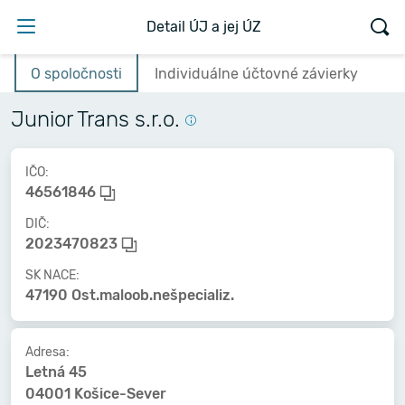
Detail ÚJ a jej ÚZ
O spoločnosti
Individuálne účtovné závierky
Junior Trans s.r.o.
IČO:
46561846
DIČ:
2023470823
SK NACE:
47190 Ost.maloob.nešpecializ.
Adresa:
Letná 45
04001 Košice-Sever