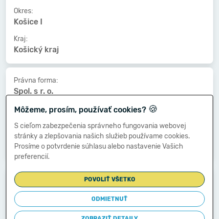
Okres:
Košice I
Kraj:
Košický kraj
Právna forma:
Spol. s r. o.
🍪
Kat. veľkosti:
Môžeme, prosím, používať cookies?
5-9 zamestnancov
S cieľom zabezpečenia správneho fungovania webovej
Druh vlastníctva:
stránky a zlepšovania našich služieb používame cookies.
Súkromné tuzemské
Prosíme o potvrdenie súhlasu alebo nastavenie Vašich
preferencií.
Dátum vzniku:
POVOLIŤ VŠETKO
08.03.2012
ODMIETNUŤ
Dátum zániku:
-
ZOBRAZIŤ DETAILY