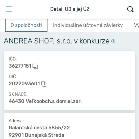
Detail ÚJ a jej ÚZ
O spoločnosti
Individuálne účtovné závierky
V
ANDREA SHOP, s.r.o. v konkurze
IČO:
36277151
DIČ:
2022093601
SK NACE:
46430 Veľkoobch.s dom.el.zar.
Adresa:
Galantská cesta 5855/22
92901 Dunajská Streda