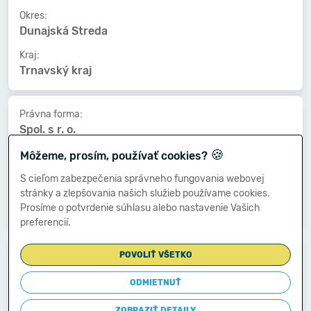
Okres:
Dunajská Streda
Kraj:
Trnavský kraj
Právna forma:
Spol. s r. o.
🍪
Kat. veľkosti:
Môžeme, prosím, používať cookies?
1 zamestnanec
S cieľom zabezpečenia správneho fungovania webovej
Druh vlastníctva:
stránky a zlepšovania našich služieb používame cookies.
Súkromné tuzemské
Prosíme o potvrdenie súhlasu alebo nastavenie Vašich
preferencií.
Dátum vzniku:
POVOLIŤ VŠETKO
24.11.2005
ODMIETNUŤ
Dátum zániku:
-
ZOBRAZIŤ DETAILY