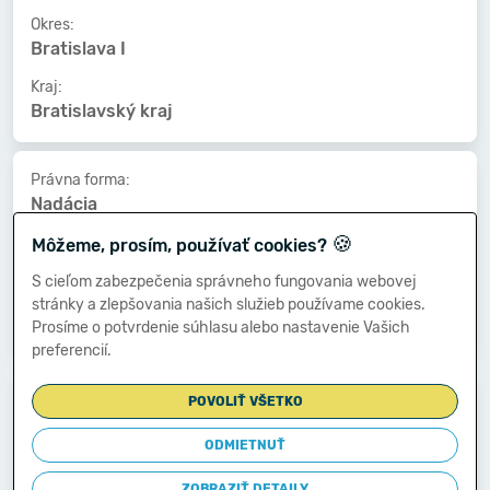
Okres:
Bratislava I
Kraj:
Bratislavský kraj
Právna forma:
Nadácia
🍪
Kat. veľkosti:
Môžeme, prosím, používať cookies?
nezistený
S cieľom zabezpečenia správneho fungovania webovej
Druh vlastníctva:
stránky a zlepšovania našich služieb používame cookies.
Združ.,p.strany,cirkvi
Prosíme o potvrdenie súhlasu alebo nastavenie Vašich
preferencií.
Dátum vzniku:
POVOLIŤ VŠETKO
02.10.2012
ODMIETNUŤ
Dátum zániku:
-
ZOBRAZIŤ DETAILY