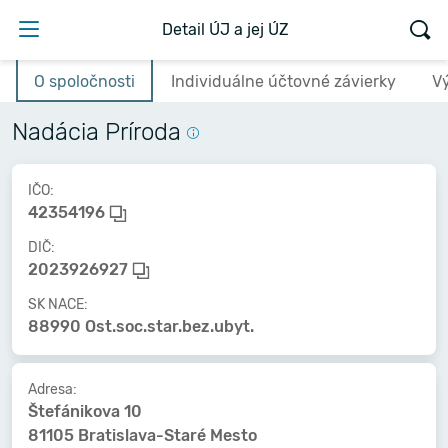
Detail ÚJ a jej ÚZ
O spoločnosti
Individuálne účtovné závierky
V
Nadácia Príroda
IČO:
42354196
DIČ:
2023926927
SK NACE:
88990 Ost.soc.star.bez.ubyt.
Adresa:
Štefánikova 10
81105 Bratislava-Staré Mesto