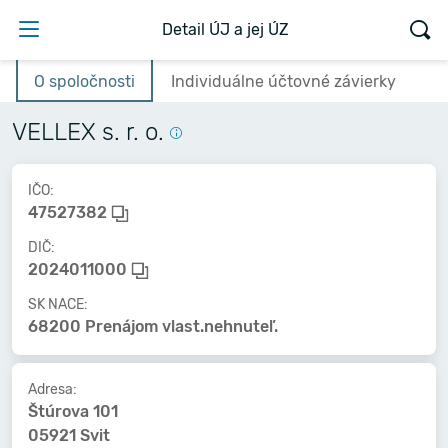
Detail ÚJ a jej ÚZ
O spoločnosti
Individuálne účtovné závierky
VELLEX s. r. o.
IČO:
47527382
DIČ:
2024011000
SK NACE:
68200 Prenájom vlast.nehnuteľ.
Adresa:
Štúrova 101
05921 Svit