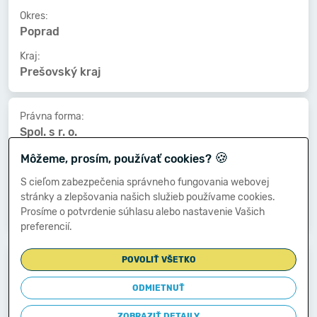
Okres:
Poprad
Kraj:
Prešovský kraj
Právna forma:
Spol. s r. o.
🍪
Kat. veľkosti:
Môžeme, prosím, používať cookies?
nezistený
S cieľom zabezpečenia správneho fungovania webovej
Druh vlastníctva:
stránky a zlepšovania našich služieb používame cookies.
Zahraničné
Prosíme o potvrdenie súhlasu alebo nastavenie Vašich
preferencií.
Dátum vzniku:
POVOLIŤ VŠETKO
18.12.2013
ODMIETNUŤ
Dátum zániku:
-
ZOBRAZIŤ DETAILY