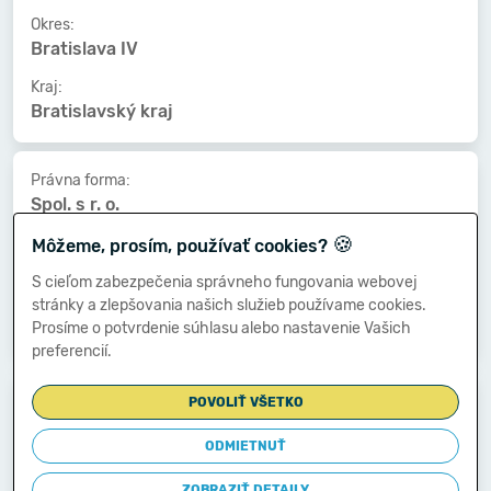
Okres:
Bratislava IV
Kraj:
Bratislavský kraj
Právna forma:
Spol. s r. o.
🍪
Kat. veľkosti:
Môžeme, prosím, používať cookies?
nezistený
S cieľom zabezpečenia správneho fungovania webovej
Druh vlastníctva:
stránky a zlepšovania našich služieb používame cookies.
Zahraničné
Prosíme o potvrdenie súhlasu alebo nastavenie Vašich
preferencií.
Dátum vzniku:
POVOLIŤ VŠETKO
16.07.2020
ODMIETNUŤ
Dátum zániku:
16.11.2024
ZOBRAZIŤ DETAILY