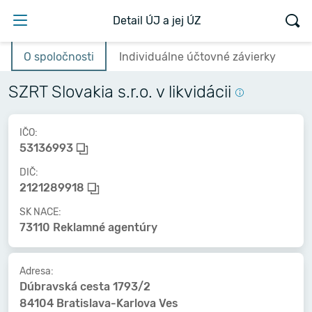
Detail ÚJ a jej ÚZ
O spoločnosti
Individuálne účtovné závierky
SZRT Slovakia s.r.o. v likvidácii
IČO:
53136993
DIČ:
2121289918
SK NACE:
73110 Reklamné agentúry
Adresa:
Dúbravská cesta 1793/2
84104 Bratislava-Karlova Ves