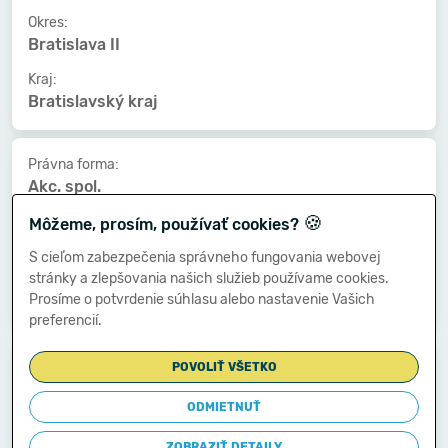
Okres:
Bratislava II
Kraj:
Bratislavský kraj
Právna forma:
Akc. spol.
🍪
Kat. veľkosti:
Môžeme, prosím, používať cookies?
4000-4999 zamestnancov
S cieľom zabezpečenia správneho fungovania webovej
Druh vlastníctva:
stránky a zlepšovania našich služieb používame cookies.
Medzinárodné - súkromné
Prosíme o potvrdenie súhlasu alebo nastavenie Vašich
preferencií.
Dátum vzniku:
POVOLIŤ VŠETKO
21.01.2002
ODMIETNUŤ
Dátum zániku:
-
ZOBRAZIŤ DETAILY