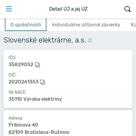
Detail ÚJ a jej ÚZ
O spoločnosti
Individuálne účtovné závierky
K
Slovenské elektrárne, a.s.
IČO:
35829052
DIČ:
2020261353
SK NACE:
35110 Výroba elektriny
Adresa:
Pribinova 40
82109 Bratislava-Ružinov