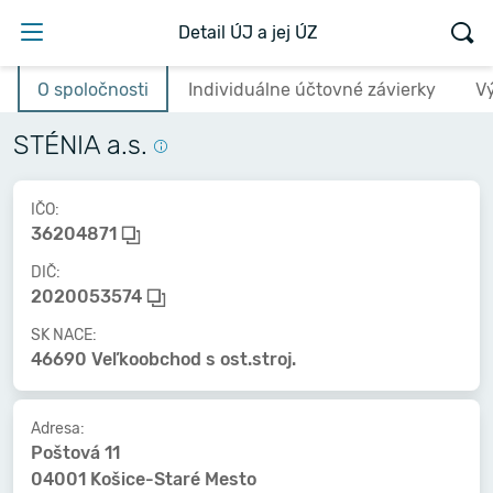
Detail ÚJ a jej ÚZ
O spoločnosti
Individuálne účtovné závierky
V
STÉNIA a.s.
IČO:
36204871
DIČ:
2020053574
SK NACE:
46690 Veľkoobchod s ost.stroj.
Adresa:
Poštová 11
04001 Košice-Staré Mesto