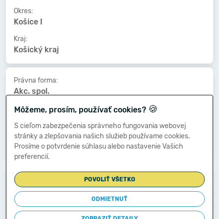
Okres:
Košice I
Kraj:
Košický kraj
Právna forma:
Akc. spol.
🍪
Kat. veľkosti:
Môžeme, prosím, používať cookies?
25-49 zamestnancov
S cieľom zabezpečenia správneho fungovania webovej
Druh vlastníctva:
stránky a zlepšovania našich služieb používame cookies.
Medzinárodné - súkromné
Prosíme o potvrdenie súhlasu alebo nastavenie Vašich
preferencií.
Dátum vzniku:
POVOLIŤ VŠETKO
06.03.2001
ODMIETNUŤ
Dátum zániku:
-
ZOBRAZIŤ DETAILY