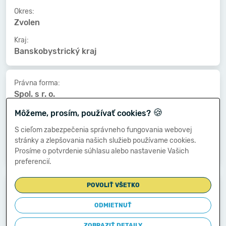
Okres:
Zvolen
Kraj:
Banskobystrický kraj
Právna forma:
Spol. s r. o.
🍪
Kat. veľkosti:
Môžeme, prosím, používať cookies?
100-149 zamestnancov
S cieľom zabezpečenia správneho fungovania webovej
Druh vlastníctva:
stránky a zlepšovania našich služieb používame cookies.
Zahraničné
Prosíme o potvrdenie súhlasu alebo nastavenie Vašich
preferencií.
Dátum vzniku:
POVOLIŤ VŠETKO
02.04.2004
ODMIETNUŤ
Dátum zániku:
-
ZOBRAZIŤ DETAILY