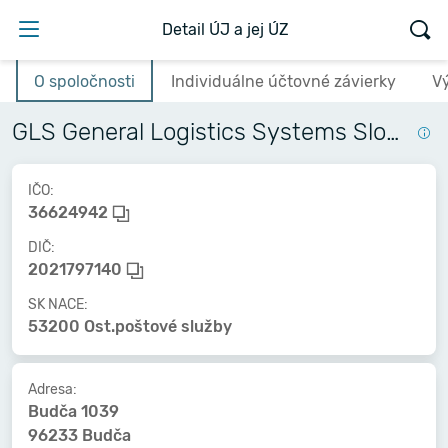
Detail ÚJ a jej ÚZ
O spoločnosti
Individuálne účtovné závierky
V
GLS General Logistics Systems Slovakia s.r.o.
IČO:
36624942
DIČ:
2021797140
SK NACE:
53200 Ost.poštové služby
Adresa:
Budča 1039
96233 Budča