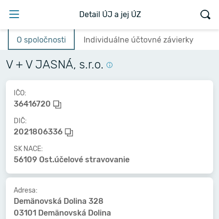
Detail ÚJ a jej ÚZ
O spoločnosti
Individuálne účtovné závierky
V + V JASNÁ, s.r.o.
IČO:
36416720
DIČ:
2021806336
SK NACE:
56109 Ost.účelové stravovanie
Adresa:
Demänovská Dolina 328
03101 Demänovská Dolina