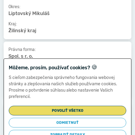
Okres:
Liptovský Mikuláš
Kraj:
Žilinský kraj
Právna forma:
Spol. s r. o.
🍪
Kat. veľkosti:
Môžeme, prosím, používať cookies?
5-9 zamestnancov
S cieľom zabezpečenia správneho fungovania webovej
Druh vlastníctva:
stránky a zlepšovania našich služieb používame cookies.
Súkromné tuzemské
Prosíme o potvrdenie súhlasu alebo nastavenie Vašich
preferencií.
Dátum vzniku:
POVOLIŤ VŠETKO
04.03.2004
ODMIETNUŤ
Dátum zániku:
-
ZOBRAZIŤ DETAILY