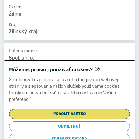
Okres:
Žilina
Kraj:
Žilinský kraj
Právna forma:
Spol. s r. o.
🍪
Kat. veľkosti:
Môžeme, prosím, používať cookies?
nezistený
S cieľom zabezpečenia správneho fungovania webovej
Druh vlastníctva:
stránky a zlepšovania našich služieb používame cookies.
Súkromné tuzemské
Prosíme o potvrdenie súhlasu alebo nastavenie Vašich
preferencií.
Dátum vzniku:
POVOLIŤ VŠETKO
15.01.1991
ODMIETNUŤ
Dátum zániku:
-
ZOBRAZIŤ DETAILY