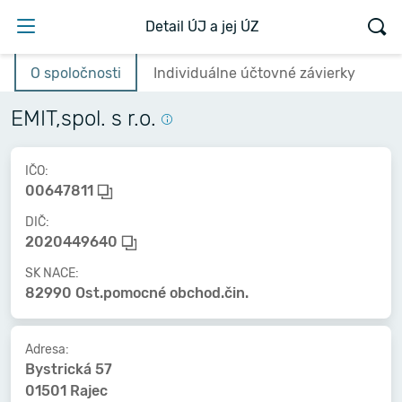
Detail ÚJ a jej ÚZ
O spoločnosti
Individuálne účtovné závierky
EMIT,spol. s r.o.
IČO:
00647811
DIČ:
2020449640
SK NACE:
82990 Ost.pomocné obchod.čin.
Adresa:
Bystrická 57
01501 Rajec