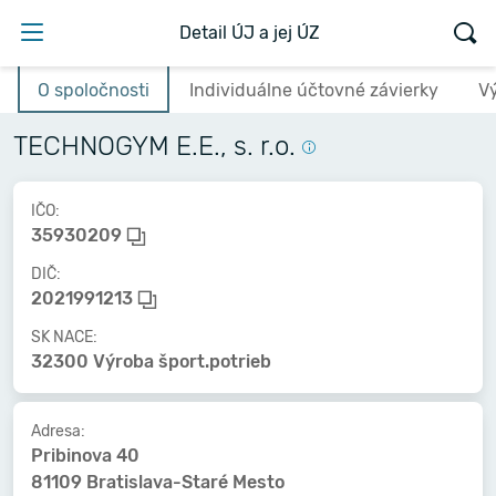
Detail ÚJ a jej ÚZ
O spoločnosti
Individuálne účtovné závierky
V
TECHNOGYM E.E., s. r.o.
IČO:
35930209
DIČ:
2021991213
SK NACE:
32300 Výroba šport.potrieb
Adresa:
Pribinova 40
81109 Bratislava-Staré Mesto