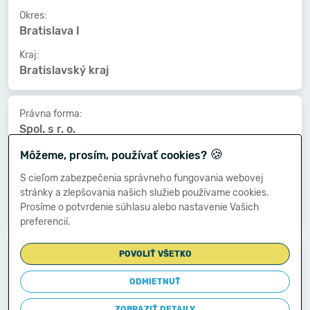
Okres:
Bratislava I
Kraj:
Bratislavský kraj
Právna forma:
Spol. s r. o.
🍪
Kat. veľkosti:
Môžeme, prosím, používať cookies?
500-999 zamestnancov
S cieľom zabezpečenia správneho fungovania webovej
Druh vlastníctva:
stránky a zlepšovania našich služieb používame cookies.
Zahraničné
Prosíme o potvrdenie súhlasu alebo nastavenie Vašich
preferencií.
Dátum vzniku:
POVOLIŤ VŠETKO
13.04.2005
ODMIETNUŤ
Dátum zániku:
-
ZOBRAZIŤ DETAILY