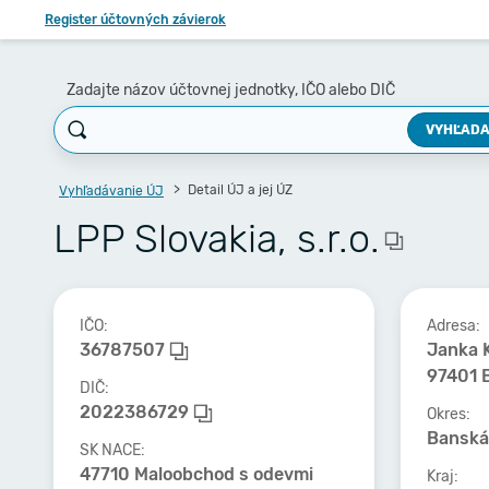
Register účtovných závierok
Zadajte názov účtovnej jednotky, IČO alebo DIČ
VYHĽADA
Detail ÚJ a jej ÚZ
Vyhľadávanie ÚJ
LPP Slovakia, s.r.o.
IČO:
Adresa:
36787507
Janka K
97401 
DIČ:
2022386729
Okres:
Banská
SK NACE:
47710 Maloobchod s odevmi
Kraj: