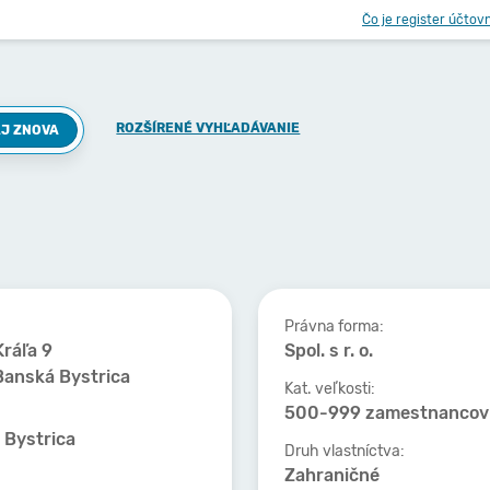
Čo je register účtov
ROZŠÍRENÉ VYHĽADÁVANIE
J ZNOVA
Právna forma:
ráľa 9
Spol. s r. o.
Banská Bystrica
Kat. veľkosti:
500-999 zamestnancov
 Bystrica
Druh vlastníctva:
Zahraničné