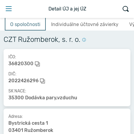
Detail ÚJ a jej ÚZ
O spoločnosti
Individuálne účtovné závierky
V
CZT Ružomberok, s. r. o.
IČO:
36820300
DIČ:
2022426296
SK NACE:
35300 Dodávka pary,vzduchu
Adresa:
Bystrická cesta 1
03401 Ružomberok