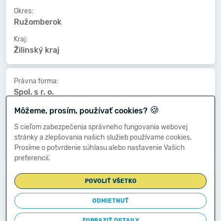
Okres:
Ružomberok
Kraj:
Žilinský kraj
Právna forma:
Spol. s r. o.
🍪
Kat. veľkosti:
Môžeme, prosím, používať cookies?
5-9 zamestnancov
S cieľom zabezpečenia správneho fungovania webovej
Druh vlastníctva:
stránky a zlepšovania našich služieb používame cookies.
Vlast.územnej samosprávy
Prosíme o potvrdenie súhlasu alebo nastavenie Vašich
preferencií.
Dátum vzniku:
POVOLIŤ VŠETKO
18.08.2007
ODMIETNUŤ
Dátum zániku:
-
ZOBRAZIŤ DETAILY