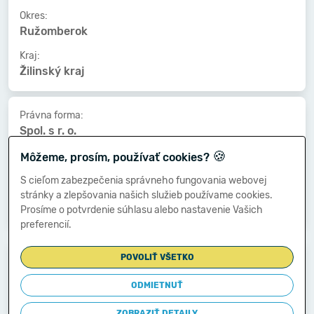
Okres:
Ružomberok
Kraj:
Žilinský kraj
Právna forma:
Spol. s r. o.
🍪
Kat. veľkosti:
Môžeme, prosím, používať cookies?
0 zamestnancov
S cieľom zabezpečenia správneho fungovania webovej
Druh vlastníctva:
stránky a zlepšovania našich služieb používame cookies.
Súkromné tuzemské
Prosíme o potvrdenie súhlasu alebo nastavenie Vašich
preferencií.
Dátum vzniku:
POVOLIŤ VŠETKO
30.11.1998
ODMIETNUŤ
Dátum zániku:
-
ZOBRAZIŤ DETAILY