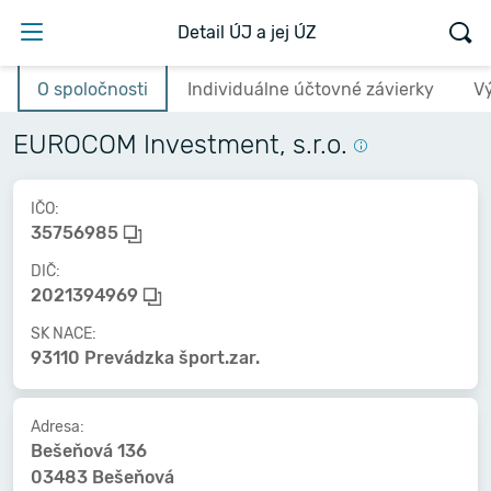
Detail ÚJ a jej ÚZ
O spoločnosti
Individuálne účtovné závierky
V
EUROCOM Investment, s.r.o.
IČO:
35756985
DIČ:
2021394969
SK NACE:
93110 Prevádzka šport.zar.
Adresa:
Bešeňová 136
03483 Bešeňová