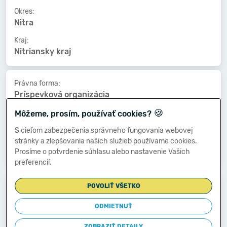
Okres:
Nitra
Kraj:
Nitriansky kraj
Právna forma:
Príspevková organizácia
🍪
Kat. veľkosti:
Môžeme, prosím, používať cookies?
50-99 zamestnancov
S cieľom zabezpečenia správneho fungovania webovej
Druh vlastníctva:
stránky a zlepšovania našich služieb používame cookies.
Štátne
Prosíme o potvrdenie súhlasu alebo nastavenie Vašich
preferencií.
Dátum vzniku:
POVOLIŤ VŠETKO
01.01.1972
ODMIETNUŤ
Dátum zániku:
-
ZOBRAZIŤ DETAILY