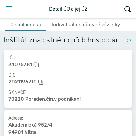
Detail ÚJ a jej ÚZ
O spoločnosti
Individuálne účtovné závierky
Inštitút znalostného pôdohospodárstva a inovácií
IČO:
34075381
DIČ:
2021196210
SK NACE:
70220 Poraden.čin.v podnikaní
Adresa:
Akademická 952/4
94901 Nitra