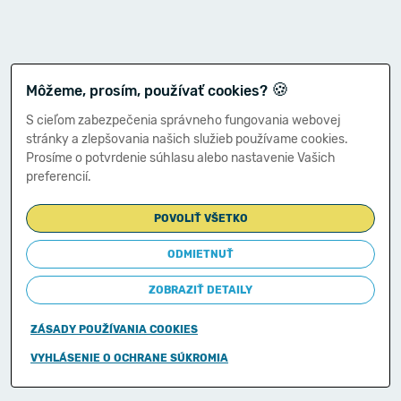
🍪
Môžeme, prosím, používať cookies?
S cieľom zabezpečenia správneho fungovania webovej
stránky a zlepšovania našich služieb používame cookies.
Prosíme o potvrdenie súhlasu alebo nastavenie Vašich
preferencií.
POVOLIŤ VŠETKO
ODMIETNUŤ
ZOBRAZIŤ DETAILY
ZÁSADY POUŽÍVANIA COOKIES
Copyright © 2011-2026
VYHLÁSENIE O OCHRANE SÚKROMIA
Ministerstvo financií Slovenskej republiky