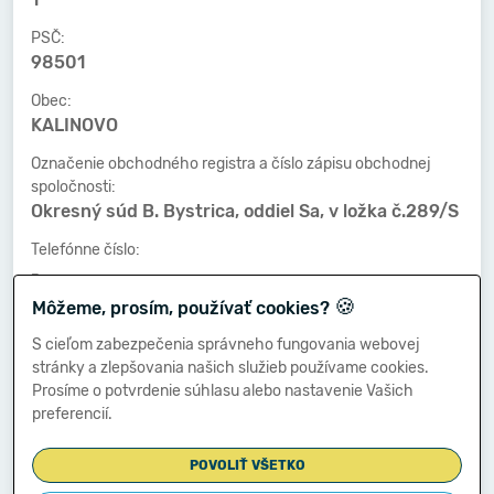
PSČ:
98501
Obec:
KALINOVO
Označenie obchodného registra a číslo zápisu obchodnej
spoločnosti:
Okresný súd B. Bystrica, oddiel Sa, v ložka č.289/S
Telefónne číslo:
-
🍪
Môžeme, prosím, používať cookies?
Faxové číslo:
-
S cieľom zabezpečenia správneho fungovania webovej
stránky a zlepšovania našich služieb používame cookies.
E-mailová adresa:
Prosíme o potvrdenie súhlasu alebo nastavenie Vašich
-
preferencií.
POVOLIŤ VŠETKO
Zostavená dňa: