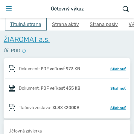
Účtovný výkaz
Titulná strana
Strana aktív
Strana pasív
Vý
ŽIAROMAT a.s.
Úč POD
Dokument:
PDF veľkosť 973 KB
Stiahnuť
Dokument:
PDF veľkosť 435 KB
Stiahnuť
Tlačová zostava:
XLSX <200KB
Stiahnuť
Účtovná závierka