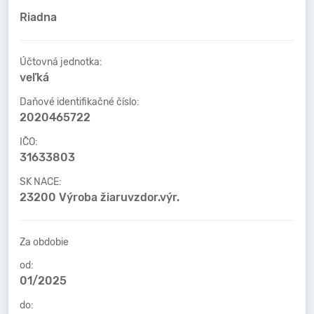
Riadna
Účtovná jednotka:
veľká
Daňové identifikačné číslo:
2020465722
IČO:
31633803
SK NACE:
23200 Výroba žiaruvzdor.výr.
Za obdobie
od:
01/2025
do: