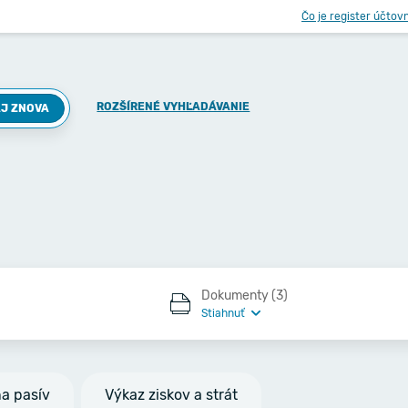
Čo je register účtov
ROZŠÍRENÉ VYHĽADÁVANIE
J ZNOVA
Dokumenty (3)
Stiahnuť
na pasív
Výkaz ziskov a strát