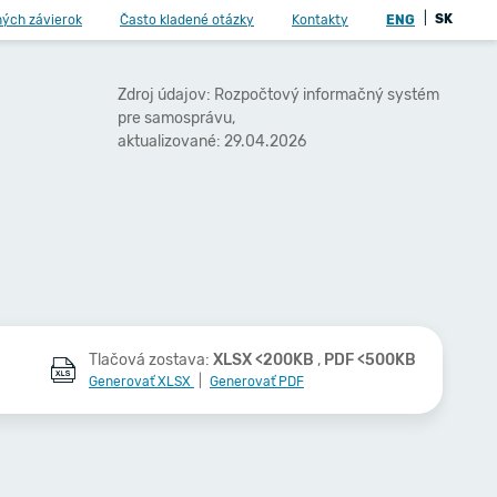
|
SK
ných závierok
Často kladené otázky
Kontakty
ENG
Zdroj údajov: Rozpočtový informačný systém
pre samosprávu,
aktualizované: 29.04.2026
Tlačová zostava:
XLSX <200KB
,
PDF <500KB
Generovať XLSX
|
Generovať PDF