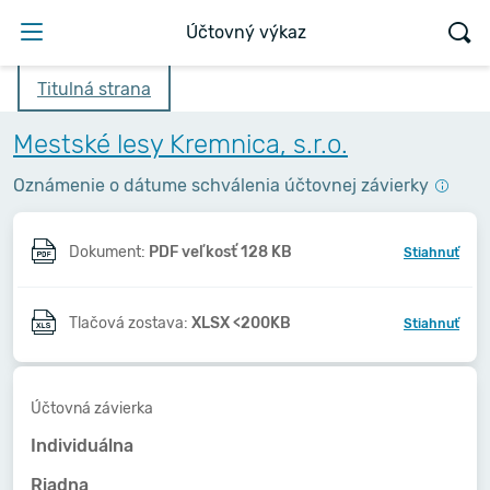
Účtovný výkaz
Titulná strana
Mestské lesy Kremnica, s.r.o.
Oznámenie o dátume schválenia účtovnej závierky
Dokument:
PDF veľkosť 128 KB
Stiahnuť
Tlačová zostava:
XLSX <200KB
Stiahnuť
Účtovná závierka
Individuálna
Riadna