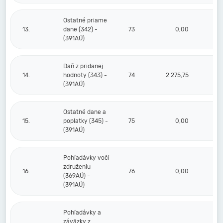
Ostatné priame
13.
dane (342) -
73
0,00
(391AÚ)
Daň z pridanej
14.
hodnoty (343) -
74
2 275,75
(391AÚ)
Ostatné dane a
15.
poplatky (345) -
75
0,00
(391AÚ)
Pohľadávky voči
združeniu
16.
76
0,00
(369AÚ) -
(391AÚ)
Pohľadávky a
záväzky z