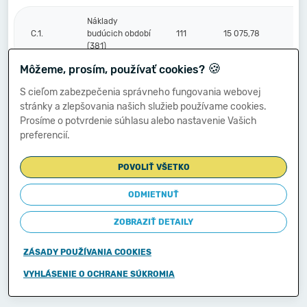
Náklady
C.1.
budúcich období
111
15 075,78
(381)
🍪
Môžeme, prosím, používať cookies?
Komplexné
S cieľom zabezpečenia správneho fungovania webovej
náklady
2.
112
0,00
stránky a zlepšovania našich služieb používame cookies.
budúcich období
Prosíme o potvrdenie súhlasu alebo nastavenie Vašich
(382)
preferencií.
Príjmy budúcich
3.
113
0,00
POVOLIŤ VŠETKO
období (385)
ODMIETNUŤ
Vzťahy k účtom
ZOBRAZIŤ DETAILY
klientov
Štátnej
D.
114
0,00
pokladnice
ZÁSADY POUŽÍVANIA COOKIES
(účtová
skupina 20)
VYHLÁSENIE O OCHRANE SÚKROMIA