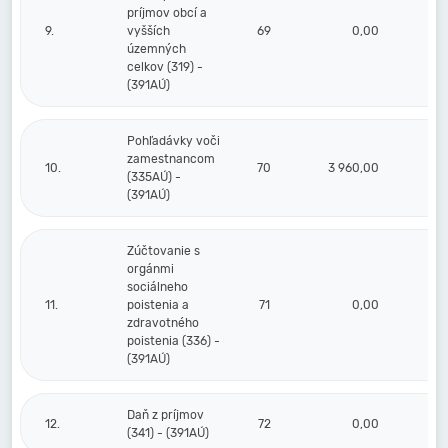
príjmov obcí a
9.
vyšších
69
0,00
územných
celkov (319) -
(391AÚ)
Pohľadávky voči
zamestnancom
10.
70
3 960,00
(335AÚ) -
(391AÚ)
Zúčtovanie s
orgánmi
sociálneho
11.
poistenia a
71
0,00
zdravotného
poistenia (336) -
(391AÚ)
Daň z príjmov
12.
72
0,00
(341) - (391AÚ)