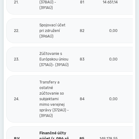
21.
(378AÚ) -
81
14 651,14
(391AÚ)
Spojovací účet
22.
pri združení
82
0,00
(396AÚ)
Zúčtovanie s
23.
Európskou úniou
83
0,00
(371AÚ)- (391AÚ)
Transfery a
ostatné
zúčtovanie so
24.
subjektami
84
0,00
mimo verejnej
správy (372AÚ) -
(391AÚ)
Finančné účty
B.V.
súčet (r. 086 až
85
149 178,55