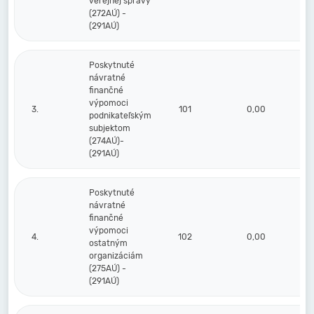
verejnej správy
(272AÚ) -
(291AÚ)
Poskytnuté
návratné
finančné
výpomoci
3.
101
0,00
podnikateľským
subjektom
(274AÚ)-
(291AÚ)
Poskytnuté
návratné
finančné
výpomoci
4.
102
0,00
ostatným
organizáciám
(275AÚ) -
(291AÚ)