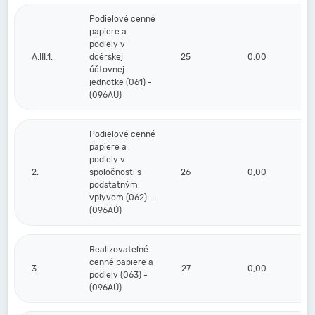
Podielové cenné
papiere a
podiely v
A.III.1.
dcérskej
25
0,00
účtovnej
jednotke (061) -
(096AÚ)
Podielové cenné
papiere a
podiely v
2.
spoločnosti s
26
0,00
podstatným
vplyvom (062) -
(096AÚ)
Realizovateľné
cenné papiere a
3.
27
0,00
podiely (063) -
(096AÚ)