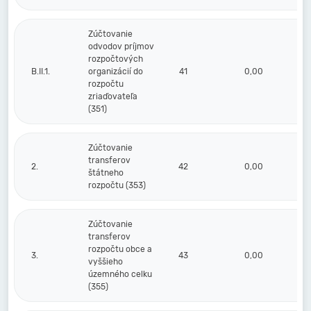
Zúčtovanie
odvodov príjmov
rozpočtových
B.II.1.
organizácií do
41
0,00
rozpočtu
zriaďovateľa
(351)
Zúčtovanie
transferov
2.
42
0,00
štátneho
rozpočtu (353)
Zúčtovanie
transferov
rozpočtu obce a
3.
43
0,00
vyššieho
územného celku
(355)