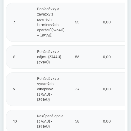
Pohľadávky a
záväzky z
pevných
7.
55
0,00
termínových
operácií (373AÚ)
- (391AÚ)
Pohľadávky z
8.
nájmu (374AÚ) -
56
0,00
(391AÚ)
Pohľadávky z
vydaných
9.
dlhopisov
57
0,00
(375AÚ) -
(391AÚ)
Nakúpené opcie
10
(376AÚ) -
58
0,00
(391AÚ)