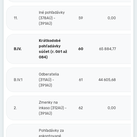
Iné pohľadávky
11.
(378AÚ) -
59
0,00
(391AÚ)
Krátkodobé
pohľadávky
B.IV.
60
65 884,77
1
súčet (r. 061 až
084)
Odberatelia
B.IV.1
(311AÚ) -
61
44 605,68
1
(391AÚ)
Zmenky na
2.
inkaso (312AÚ) -
62
0,00
(391AÚ)
Pohľadávky za
eskontované