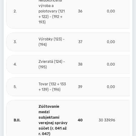
Nedokončená
výroba a
2.
polotovary (121
36
0,00
+ 122) - (192 +
193)
Výrobky (123) -
3.
37
0,00
(194)
Zvieratá (124) -
4.
38
0,00
(195)
Tovar (132 + 133
5.
39
0,00
+ 139) - (196)
Zúčtovanie
medzi
subjektami
B.II.
40
30 339,96
verejnej správy
súčet (r. 041 až
r. 047)