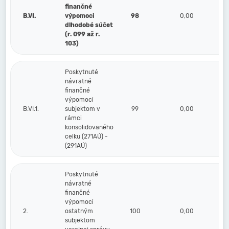
finančné
B.VI.
výpomoci
98
0,00
dlhodobé súčet
(r. 099 až r.
103)
Poskytnuté
návratné
finančné
výpomoci
B.VI.1.
subjektom v
99
0,00
rámci
konsolidovaného
celku (271AÚ) -
(291AÚ)
Poskytnuté
návratné
finančné
výpomoci
2.
ostatným
100
0,00
subjektom