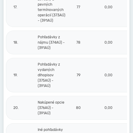
pevných
17.
77
0,00
termínovaných
operácií (373AÚ)
- (391AÚ)
Pohľadávky z
18.
nájmu (374AÚ) -
78
0,00
(391AÚ)
Pohľadávky z
vydaných
19.
dlhopisov
79
0,00
(375AÚ) -
(391AÚ)
Nakúpené opcie
20.
(376AÚ) -
80
0,00
(391AÚ)
Iné pohľadávky