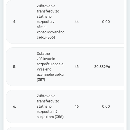
Zúčtovanie
transferov zo
štátneho
4.
rozpočtu v
44
0,00
rámci
konsolidovaného
celku (356)
Ostatné
zúčtovanie
rozpočtu obce a
5.
45
30 339,96
vyššieho
územného celku
(357)
Zúčtovanie
transferov zo
6.
štátneho
46
0,00
rozpočtu iným
subjektom (358)