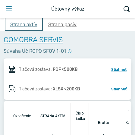
Účtovný výkaz
Strana aktív
Strana pasív
COMORRA SERVIS
Súvaha Úč ROPO SFOV 1-01
Tlačová zostava:
PDF <500KB
Stiahnuť
Tlačová zostava:
XLSX <200KB
Stiahnuť
202
Číslo
Označenie
STRANA AKTÍV
riadku
Brutto
Korek