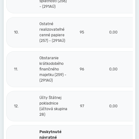
splatnosti (256)
- (291AÚ)
Ostatné
realizovateľné
10.
95
0,00
cenné papiere
(257) - (291AÚ)
Obstaranie
krátkodobého
11.
finančného
96
0,00
majetku (259) -
(291AÚ)
Účty Štátnej
pokladnice
12.
97
0,00
(účtová skupina
28)
Poskytnuté
návratné