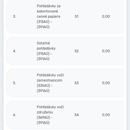
Pohľadávky za
eskontované
3.
cenné papiere
51
0,00
(313AÚ) -
(391AÚ)
Ostatné
pohľadávky
4.
52
0,00
(315AÚ) -
(391AÚ)
Pohľadávky voči
zamestnancom
5.
53
0,00
(335AÚ) -
(391AÚ)
Pohľadávky voči
združeniu
6.
54
0,00
(369AÚ) -
(391AÚ)