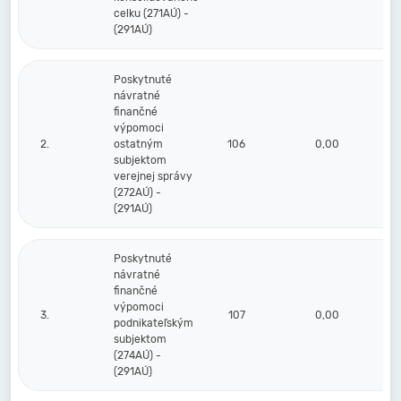
celku (271AÚ) -
(291AÚ)
Poskytnuté
návratné
finančné
výpomoci
2.
ostatným
106
0,00
subjektom
verejnej správy
(272AÚ) -
(291AÚ)
Poskytnuté
návratné
finančné
výpomoci
3.
107
0,00
podnikateľským
subjektom
(274AÚ) -
(291AÚ)