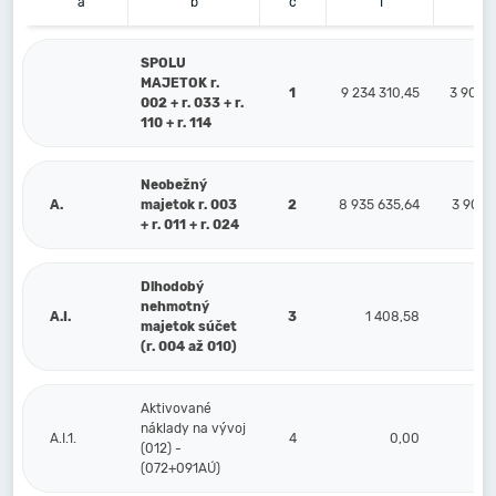
a
b
c
1
2
SPOLU
MAJETOK r.
1
9 234 310,45
3 909 4
002 + r. 033 + r.
110 + r. 114
Neobežný
A.
majetok r. 003
2
8 935 635,64
3 909 
+ r. 011 + r. 024
Dlhodobý
nehmotný
A.I.
3
1 408,58
1 4
majetok súčet
(r. 004 až 010)
Aktivované
náklady na vývoj
A.I.1.
4
0,00
(012) -
(072+091AÚ)