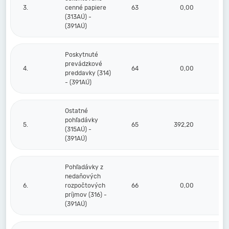
3.
cenné papiere
63
0,00
(313AÚ) -
(391AÚ)
Poskytnuté
prevádzkové
4.
64
0,00
preddavky (314)
- (391AÚ)
Ostatné
pohľadávky
5.
65
392,20
(315AÚ) -
(391AÚ)
Pohľadávky z
nedaňových
6.
rozpočtových
66
0,00
príjmov (316) -
(391AÚ)