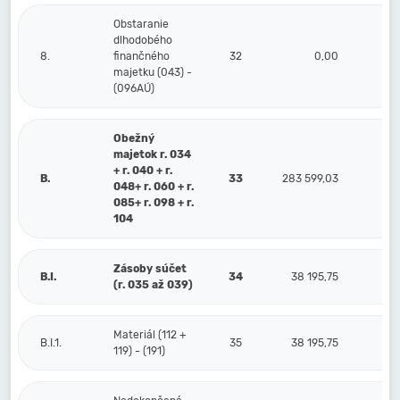
Obstaranie
dlhodobého
8.
finančného
32
0,00
majetku (043) -
(096AÚ)
Obežný
majetok r. 034
+ r. 040 + r.
B.
33
283 599,03
1
048+ r. 060 + r.
085+ r. 098 + r.
104
Zásoby súčet
B.I.
34
38 195,75
(r. 035 až 039)
Materiál (112 +
B.I.1.
35
38 195,75
119) - (191)