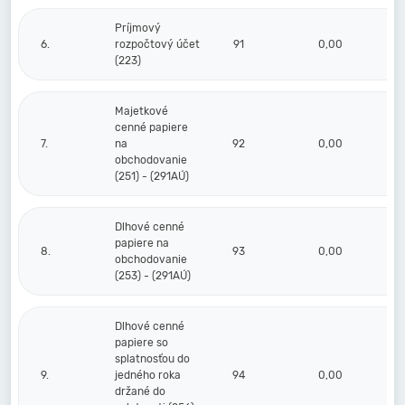
Príjmový
6.
rozpočtový účet
91
0,00
(223)
Majetkové
cenné papiere
7.
na
92
0,00
obchodovanie
(251) - (291AÚ)
Dlhové cenné
papiere na
8.
93
0,00
obchodovanie
(253) - (291AÚ)
Dlhové cenné
papiere so
splatnosťou do
9.
jedného roka
94
0,00
držané do