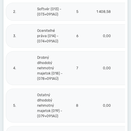
Softvér (013) -
2.
5
1 408,58
1 4
(073+091AÚ)
Oceniteľné
3.
práva (014) -
6
0,00
(074+091AÚ)
Drobný
dlhodobý
4.
nehmotný
7
0,00
majetok (018) -
(078+091AÚ)
Ostatný
dlhodobý
5.
nehmotný
8
0,00
majetok (019) -
(079+091AÚ)