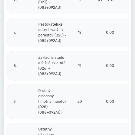
(023) -
(083+092AÚ)
Pestovateľské
celky trvalých
7.
18
0,00
porastov (025) -
(085+092AÚ)
Základné stádo
a ťažné zvieratá
8.
19
0,00
(026) -
(086+092AÚ)
Drobný
dlhodobý
9.
hmotný majetok
20
0,00
(028) -
(088+092AÚ)
Ostatný
dlhodobý