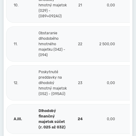
10.
hmotný majetok
21
0,00
(029) -
(089+092AÚ)
Obstaranie
dlhodobého
11.
hmotného
22
2 500,00
majetku (042) -
(094)
Poskytnuté
preddavky na
12.
dlhodobý
23
0,00
hmotný majetok
(052) - (095AÚ)
Dlhodobý
finančný
A.III.
24
0,00
majetok súčet
(r. 025 až 032)