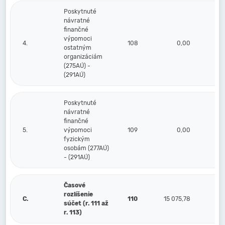
Poskytnuté
návratné
finančné
výpomoci
4.
108
0,00
ostatným
organizáciám
(275AÚ) -
(291AÚ)
Poskytnuté
návratné
finančné
5.
výpomoci
109
0,00
fyzickým
osobám (277AÚ)
- (291AÚ)
Časové
rozlíšenie
C.
110
15 075,78
súčet (r. 111 až
r. 113)