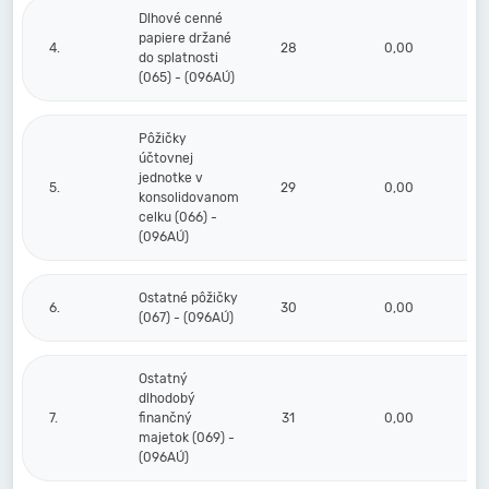
Dlhové cenné
papiere držané
4.
28
0,00
do splatnosti
(065) - (096AÚ)
Pôžičky
účtovnej
jednotke v
5.
29
0,00
konsolidovanom
celku (066) -
(096AÚ)
Ostatné pôžičky
6.
30
0,00
(067) - (096AÚ)
Ostatný
dlhodobý
7.
finančný
31
0,00
majetok (069) -
(096AÚ)