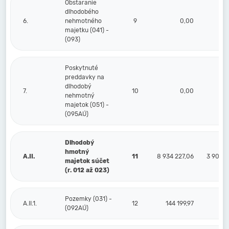
Obstaranie
dlhodobého
6.
nehmotného
9
0,00
majetku (041) -
(093)
Poskytnuté
preddavky na
dlhodobý
7.
10
0,00
nehmotný
majetok (051) -
(095AÚ)
Dlhodobý
hmotný
A.II.
11
8 934 227,06
3 907 8
majetok súčet
(r. 012 až 023)
Pozemky (031) -
A.II.1.
12
144 199,97
(092AÚ)