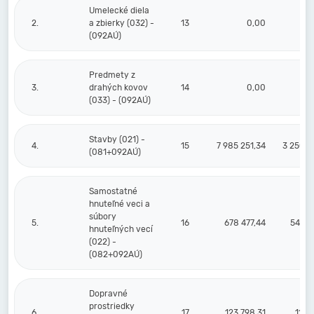
Umelecké diela
2.
a zbierky (032) -
13
0,00
(092AÚ)
Predmety z
3.
drahých kovov
14
0,00
(033) - (092AÚ)
Stavby (021) -
4.
15
7 985 251,34
3 250 0
(081+092AÚ)
Samostatné
hnuteľné veci a
súbory
5.
16
678 477,44
546 5
hnuteľných vecí
(022) -
(082+092AÚ)
Dopravné
prostriedky
6.
17
123 798,31
111 