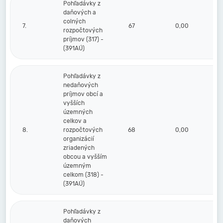
Pohľadávky z
daňových a
colných
7.
67
0,00
rozpočtových
príjmov (317) -
(391AÚ)
Pohľadávky z
nedaňových
príjmov obcí a
vyšších
územných
celkov a
8.
rozpočtových
68
0,00
organizácií
zriadených
obcou a vyšším
územným
celkom (318) -
(391AÚ)
Pohľadávky z
daňových