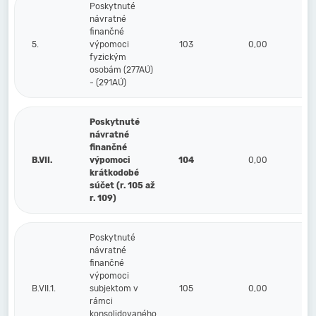
Poskytnuté
návratné
finančné
5.
výpomoci
103
0,00
fyzickým
osobám (277AÚ)
- (291AÚ)
Poskytnuté
návratné
finančné
B.VII.
výpomoci
104
0,00
krátkodobé
súčet (r. 105 až
r. 109)
Poskytnuté
návratné
finančné
výpomoci
B.VII.1.
subjektom v
105
0,00
rámci
konsolidovaného