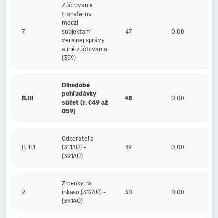
Zúčtovanie
transferov
medzi
7.
subjektami
47
0,00
verejnej správy
a iné zúčtovania
(359)
Dlhodobé
pohľadávky
B.III
48
0,00
súčet (r. 049 až
059)
Odberatelia
B.III.1
(311AÚ) -
49
0,00
(391AÚ)
Zmenky na
2.
inkaso (312AÚ) -
50
0,00
(391AÚ)