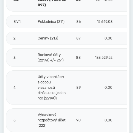
097)
B.V.1.
Pokladnica (211)
86
15 649,03
2.
Ceniny (213)
87
0,00
Bankové účty
3.
88
133 529,52
(221AÚ +/- 261)
Účty v bankách
s dobou
4.
viazanosti
89
0,00
dlhšou ako jeden
rok (221AÚ)
Výdavkový
5.
rozpočtový účet
90
0,00
(222)