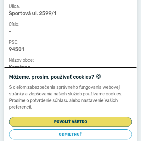
Ulica:
Športová ul. 2599/1
Číslo:
-
PSČ:
94501
Názov obce:
Komárno
🍪
Môžeme, prosím, používať cookies?
Číslo telefónu:
-
S cieľom zabezpečenia správneho fungovania webovej
stránky a zlepšovania našich služieb používame cookies.
Číslo faxu:
Prosíme o potvrdenie súhlasu alebo nastavenie Vašich
-
preferencií.
E-mailová adresa:
-
POVOLIŤ VŠETKO
ODMIETNUŤ