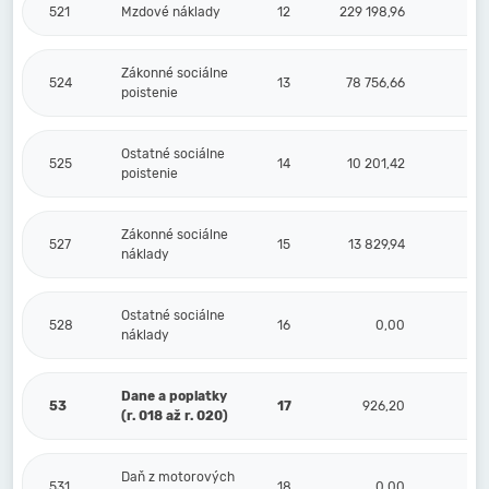
521
Mzdové náklady
12
229 198,96
Zákonné sociálne
524
13
78 756,66
poistenie
Ostatné sociálne
525
14
10 201,42
poistenie
Zákonné sociálne
527
15
13 829,94
náklady
Ostatné sociálne
528
16
0,00
náklady
Dane a poplatky
53
17
926,20
(r. 018 až r. 020)
Daň z motorových
531
18
0,00