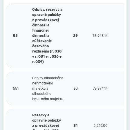
Odpisy, rezervy a
opravné položky
z prevádzkovej
činnosti a
finančnej
55
činnosti a
29
78 943,14
zúčtovanie
časového
rozlíšenia (r. 030
+ r. 031 + r. 036 +
r. 039)
Odpisy dlhodobého
nehmotného
551
majetku a
30
73 394,14
dlhodobého
hmotného majetku
Rezervy a
opravné položky
z prevádzkovej
31
5 549,00