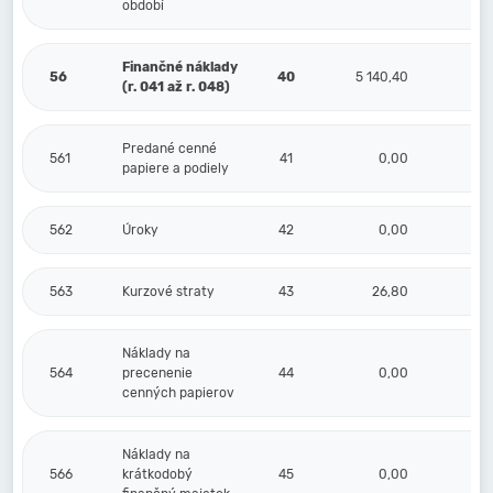
období
Finančné náklady
56
40
5 140,40
(r. 041 až r. 048)
Predané cenné
561
41
0,00
papiere a podiely
562
Úroky
42
0,00
563
Kurzové straty
43
26,80
Náklady na
564
precenenie
44
0,00
cenných papierov
Náklady na
566
krátkodobý
45
0,00