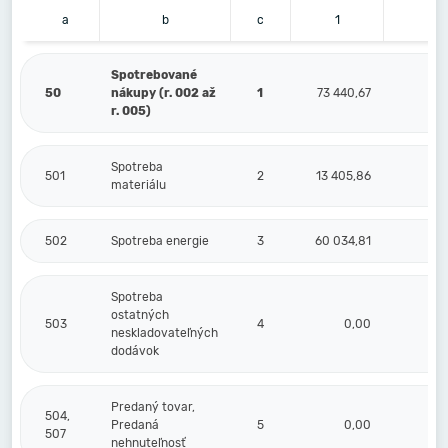
a
b
c
1
2
Spotrebované
50
nákupy (r. 002 až
1
73 440,67
r. 005)
Spotreba
501
2
13 405,86
materiálu
502
Spotreba energie
3
60 034,81
Spotreba
ostatných
503
4
0,00
neskladovateľných
dodávok
Predaný tovar,
504,
Predaná
5
0,00
507
nehnuteľnosť