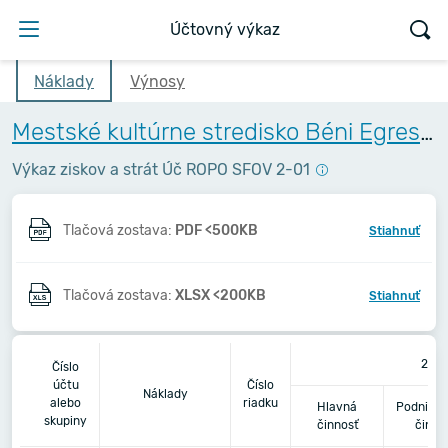
Účtovný výkaz
Náklady
Výnosy
Mestské kultúrne stredisko Béni Egressyho - Egressy Béni Városi Művelődési Központ
Výkaz ziskov a strát Úč ROPO SFOV 2-01
Tlačová zostava:
PDF <500KB
Stiahnuť
Tlačová zostava:
XLSX <200KB
Stiahnuť
202
Číslo
účtu
Číslo
Náklady
alebo
riadku
Hlavná
Podnikat
skupiny
činnosť
činno