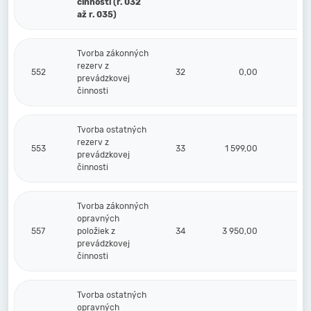
činnosti (r. 032
až r. 035)
Tvorba zákonných
rezerv z
552
32
0,00
prevádzkovej
činnosti
Tvorba ostatných
rezerv z
553
33
1 599,00
prevádzkovej
činnosti
Tvorba zákonných
opravných
557
položiek z
34
3 950,00
prevádzkovej
činnosti
Tvorba ostatných
opravných