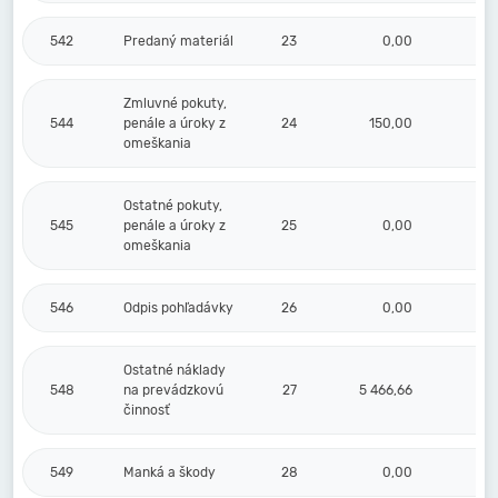
542
Predaný materiál
23
0,00
Zmluvné pokuty,
544
penále a úroky z
24
150,00
omeškania
Ostatné pokuty,
545
penále a úroky z
25
0,00
omeškania
546
Odpis pohľadávky
26
0,00
Ostatné náklady
548
na prevádzkovú
27
5 466,66
činnosť
549
Manká a škody
28
0,00