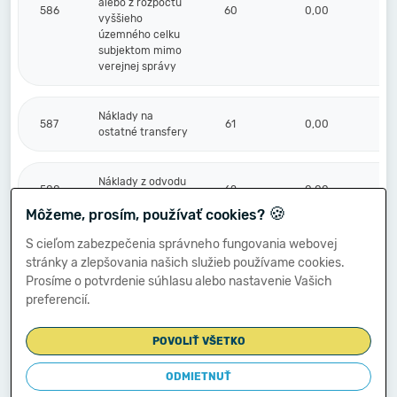
alebo z rozpočtu
586
60
0,00
vyššieho
územného celku
subjektom mimo
verejnej správy
Náklady na
587
61
0,00
ostatné transfery
Náklady z odvodu
588
62
0,00
príjmov
🍪
Môžeme, prosím, používať cookies?
S cieľom zabezpečenia správneho fungovania webovej
Náklady z
stránky a zlepšovania našich služieb používame cookies.
589
budúceho odvodu
63
0,00
príjmov
Prosíme o potvrdenie súhlasu alebo nastavenie Vašich
preferencií.
Účtové skupiny
POVOLIŤ VŠETKO
50 - 58 súčet
(r.001 + r.006 +
r.011 + r.017 +
ODMIETNUŤ
64
1 060 272,31
r.021 + r.029 +