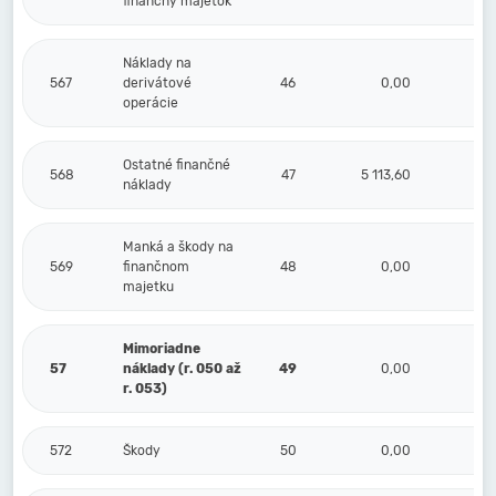
finančný majetok
Náklady na
567
derivátové
46
0,00
operácie
Ostatné finančné
568
47
5 113,60
náklady
Manká a škody na
569
finančnom
48
0,00
majetku
Mimoriadne
57
náklady (r. 050 až
49
0,00
r. 053)
572
Škody
50
0,00