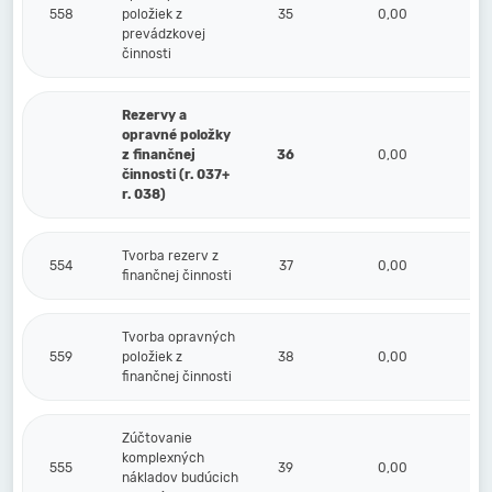
558
položiek z
35
0,00
prevádzkovej
činnosti
Rezervy a
opravné položky
z finančnej
36
0,00
činnosti (r. 037+
r. 038)
Tvorba rezerv z
554
37
0,00
finančnej činnosti
Tvorba opravných
559
položiek z
38
0,00
finančnej činnosti
Zúčtovanie
komplexných
555
39
0,00
nákladov budúcich