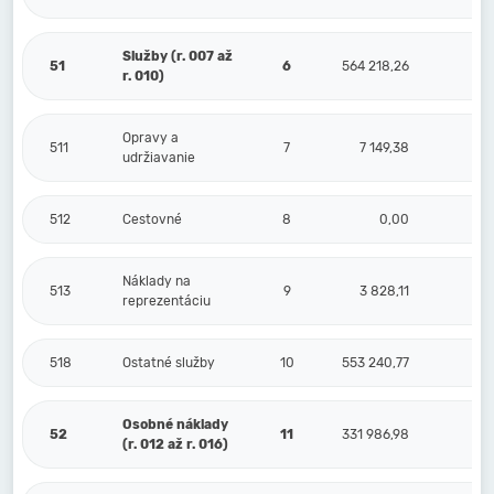
Služby (r. 007 až
51
6
564 218,26
r. 010)
Opravy a
511
7
7 149,38
udržiavanie
512
Cestovné
8
0,00
Náklady na
513
9
3 828,11
reprezentáciu
518
Ostatné služby
10
553 240,77
Osobné náklady
52
11
331 986,98
(r. 012 až r. 016)