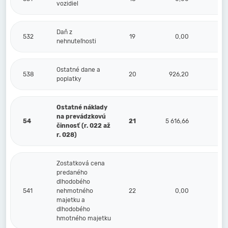
vozidiel
Daň z
532
19
0,00
nehnuteľnosti
Ostatné dane a
538
20
926,20
poplatky
Ostatné náklady
na prevádzkovú
54
21
5 616,66
činnosť (r. 022 až
r. 028)
Zostatková cena
predaného
dlhodobého
541
nehmotného
22
0,00
majetku a
dlhodobého
hmotného majetku