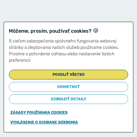
🍪
Môžeme, prosím, používať cookies?
S cieľom zabezpečenia správneho fungovania webovej
stránky a zlepšovania našich služieb používame cookies.
Prosíme o potvrdenie súhlasu alebo nastavenie Vašich
preferencií.
POVOLIŤ VŠETKO
ODMIETNUŤ
ZOBRAZIŤ DETAILY
ZÁSADY POUŽÍVANIA COOKIES
Copyright © 2011-2026
VYHLÁSENIE O OCHRANE SÚKROMIA
Ministerstvo financií Slovenskej republiky