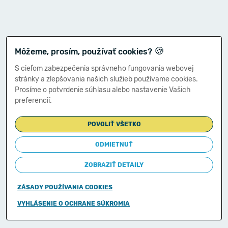
🍪
Môžeme, prosím, používať cookies?
S cieľom zabezpečenia správneho fungovania webovej
stránky a zlepšovania našich služieb používame cookies.
Prosíme o potvrdenie súhlasu alebo nastavenie Vašich
preferencií.
POVOLIŤ VŠETKO
ODMIETNUŤ
ZOBRAZIŤ DETAILY
ZÁSADY POUŽÍVANIA COOKIES
Copyright © 2011-2026
VYHLÁSENIE O OCHRANE SÚKROMIA
Ministerstvo financií Slovenskej republiky