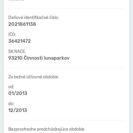
Daňové identifikačné číslo:
2021861138
IČO:
36421472
SK NACE:
93210 Činnosti lunaparkov
Za bežné účtovné obdobie
od:
01/2013
do:
12/2013
Bezprostredne predchádzajúce obdobie