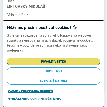
Obec:
LIPTOVSKÝ MIKULÁŠ
Číslo telefónu:
-
🍪
Môžeme, prosím, používať cookies?
Číslo faxu:
-
S cieľom zabezpečenia správneho fungovania webovej
stránky a zlepšovania našich služieb používame cookies.
E-mailová adresa:
Prosíme o potvrdenie súhlasu alebo nastavenie Vašich
-
preferencií.
POVOLIŤ VŠETKO
Zostavená dňa:
18.03.2014
ODMIETNUŤ
Schválená dňa:
ZOBRAZIŤ DETAILY
-
ZÁSADY POUŽÍVANIA COOKIES
Copyright © 2011-2026
VYHLÁSENIE O OCHRANE SÚKROMIA
Ministerstvo financií Slovenskej republiky