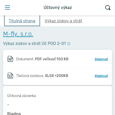
Účtovný výkaz
Titulná strana
Výkaz ziskov a strát
M-fly, s.r.o.
Výkaz ziskov a strát Úč POD 2-01
Dokument:
PDF veľkosť 150 KB
Stiahnuť
Tlačová zostava:
XLSX <200KB
Stiahnuť
Účtovná závierka
-
Riadna