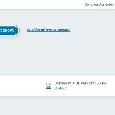
Čo je register účtov
ROZŠÍRENÉ VYHĽADÁVANIE
J ZNOVA
Dokument:
PDF veľkosť 153 KB
Stiahnuť