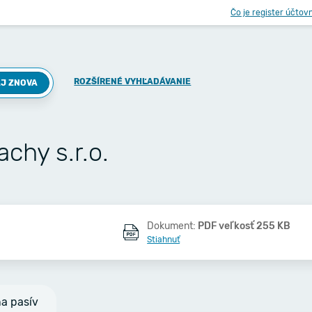
Čo je register účtov
ROZŠÍRENÉ VYHĽADÁVANIE
J ZNOVA
hy s.r.o.
Dokument:
PDF veľkosť 255 KB
Stiahnuť
na pasív