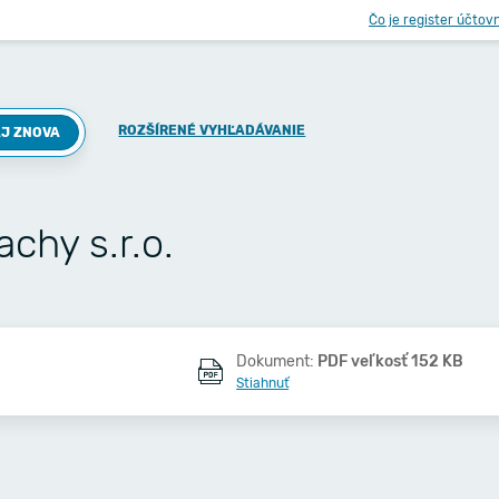
Čo je register účtov
ROZŠÍRENÉ VYHĽADÁVANIE
J ZNOVA
hy s.r.o.
Dokument:
PDF veľkosť 152 KB
Stiahnuť