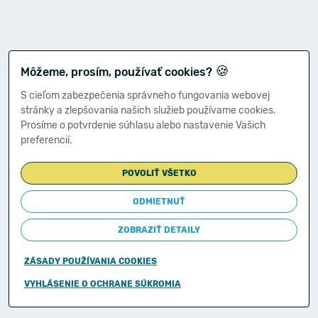
🍪
Môžeme, prosím, používať cookies?
S cieľom zabezpečenia správneho fungovania webovej
stránky a zlepšovania našich služieb používame cookies.
Prosíme o potvrdenie súhlasu alebo nastavenie Vašich
preferencií.
POVOLIŤ VŠETKO
ODMIETNUŤ
ZOBRAZIŤ DETAILY
ZÁSADY POUŽÍVANIA COOKIES
Copyright © 2011-2026
VYHLÁSENIE O OCHRANE SÚKROMIA
Ministerstvo financií Slovenskej republiky