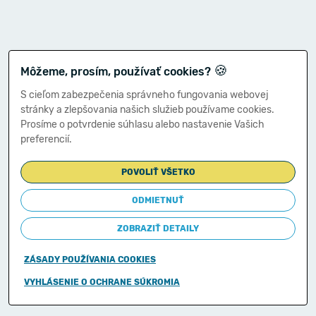
🍪
Môžeme, prosím, používať cookies?
S cieľom zabezpečenia správneho fungovania webovej
stránky a zlepšovania našich služieb používame cookies.
Prosíme o potvrdenie súhlasu alebo nastavenie Vašich
preferencií.
POVOLIŤ VŠETKO
ODMIETNUŤ
ZOBRAZIŤ DETAILY
ZÁSADY POUŽÍVANIA COOKIES
Copyright © 2011-2026
VYHLÁSENIE O OCHRANE SÚKROMIA
Ministerstvo financií Slovenskej republiky