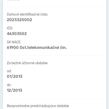
Daňové identifikačné číslo:
2023320002
IČO:
46303502
SK NACE:
61900 Ost.telekomunikačné čin.
Za bežné účtovné obdobie
od:
01/2013
do:
12/2013
Bezprostredne predchádzajúce obdobie