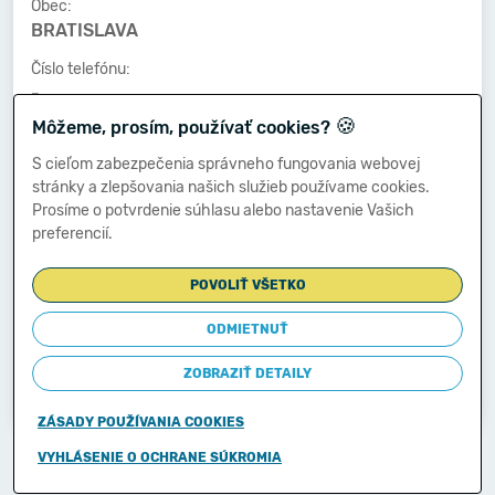
Obec:
BRATISLAVA
Číslo telefónu:
-
🍪
Môžeme, prosím, používať cookies?
Číslo faxu:
-
S cieľom zabezpečenia správneho fungovania webovej
stránky a zlepšovania našich služieb používame cookies.
E-mailová adresa:
Prosíme o potvrdenie súhlasu alebo nastavenie Vašich
-
preferencií.
POVOLIŤ VŠETKO
Zostavená dňa:
31.03.2014
ODMIETNUŤ
Schválená dňa:
ZOBRAZIŤ DETAILY
-
ZÁSADY POUŽÍVANIA COOKIES
Copyright © 2011-2026
VYHLÁSENIE O OCHRANE SÚKROMIA
Ministerstvo financií Slovenskej republiky