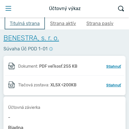
Účtovný výkaz
Titulná strana
Strana aktív
Strana pasív
BENESTRA, s. r. o.
Súvaha Úč POD 1-01
Dokument:
PDF veľkosť 255 KB
Stiahnuť
Tlačová zostava:
XLSX <200KB
Stiahnuť
Účtovná závierka
-
Riadna