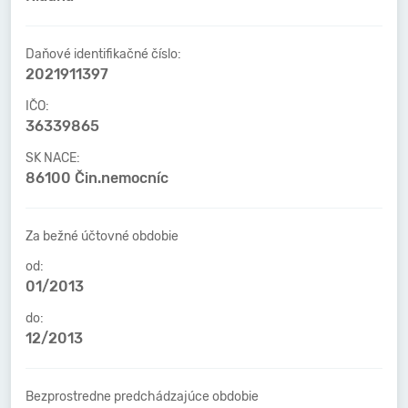
Daňové identifikačné číslo:
2021911397
IČO:
36339865
SK NACE:
86100 Čin.nemocníc
Za bežné účtovné obdobie
od:
01/2013
do:
12/2013
Bezprostredne predchádzajúce obdobie