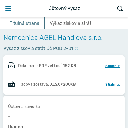
Účtovný výkaz
Titulná strana
Výkaz ziskov a strát
Nemocnica AGEL Handlová s.r.o.
Výkaz ziskov a strát Úč POD 2-01
Dokument:
PDF veľkosť 152 KB
Stiahnuť
Tlačová zostava:
XLSX <200KB
Stiahnuť
Účtovná závierka
-
Riadna