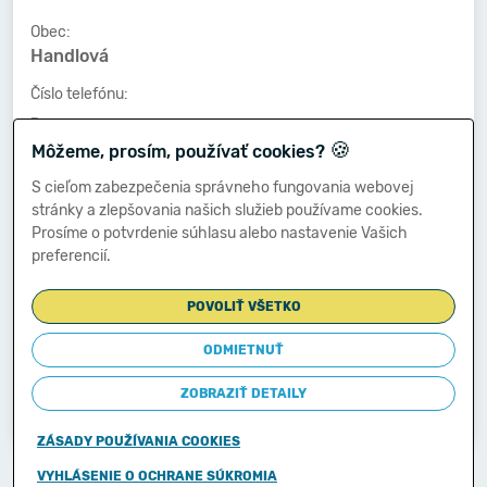
Obec:
Handlová
Číslo telefónu:
-
🍪
Môžeme, prosím, používať cookies?
Číslo faxu:
-
S cieľom zabezpečenia správneho fungovania webovej
stránky a zlepšovania našich služieb používame cookies.
E-mailová adresa:
Prosíme o potvrdenie súhlasu alebo nastavenie Vašich
-
preferencií.
POVOLIŤ VŠETKO
Zostavená dňa:
03.03.2014
ODMIETNUŤ
Schválená dňa:
ZOBRAZIŤ DETAILY
-
ZÁSADY POUŽÍVANIA COOKIES
Copyright © 2011-2026
VYHLÁSENIE O OCHRANE SÚKROMIA