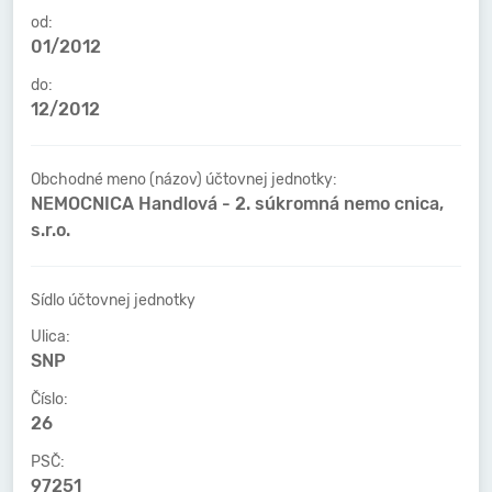
od:
01/2012
do:
12/2012
Obchodné meno (názov) účtovnej jednotky:
NEMOCNICA Handlová - 2. súkromná nemo cnica,
s.r.o.
Sídlo účtovnej jednotky
Ulica:
SNP
Číslo:
26
PSČ:
97251