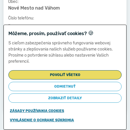
Obec:
Nové Mesto nad Váhom
Číslo telefónu:
-
🍪
Môžeme, prosím, používať cookies?
Číslo faxu:
-
S cieľom zabezpečenia správneho fungovania webovej
stránky a zlepšovania našich služieb používame cookies.
E-mailová adresa:
Prosíme o potvrdenie súhlasu alebo nastavenie Vašich
-
preferencií.
POVOLIŤ VŠETKO
Zostavená dňa:
27.03.2014
ODMIETNUŤ
Schválená dňa:
ZOBRAZIŤ DETAILY
28.03.2014
ZÁSADY POUŽÍVANIA COOKIES
Copyright © 2011-2026
VYHLÁSENIE O OCHRANE SÚKROMIA
Ministerstvo financií Slovenskej republiky