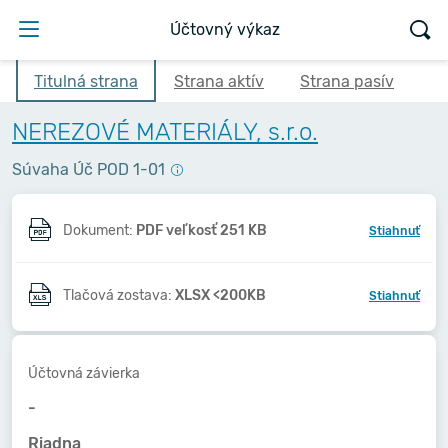
Účtovný výkaz
Titulná strana
Strana aktív
Strana pasív
NEREZOVÉ MATERIÁLY, s.r.o.
Súvaha Úč POD 1-01
Dokument:
PDF veľkosť 251 KB
Stiahnuť
Tlačová zostava:
XLSX <200KB
Stiahnuť
Účtovná závierka
-
Riadna