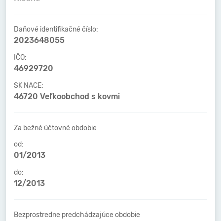
Daňové identifikačné číslo:
2023648055
IČO:
46929720
SK NACE:
46720 Veľkoobchod s kovmi
Za bežné účtovné obdobie
od:
01/2013
do:
12/2013
Bezprostredne predchádzajúce obdobie