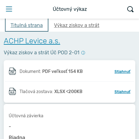
Účtovný výkaz
Titulná strana
Výkaz ziskov a strát
ACHP Levice a.s.
Výkaz ziskov a strát Úč POD 2-01
Dokument:
PDF veľkosť 154 KB
Stiahnuť
Tlačová zostava:
XLSX <200KB
Stiahnuť
Účtovná závierka
-
Riadna