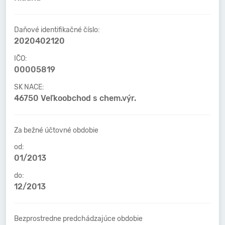
Daňové identifikačné číslo:
2020402120
IČO:
00005819
SK NACE:
46750 Veľkoobchod s chem.výr.
Za bežné účtovné obdobie
od:
01/2013
do:
12/2013
Bezprostredne predchádzajúce obdobie