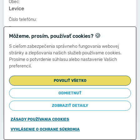
Obec:
Levice
Číslo telefónu:
-
🍪
Môžeme, prosím, používať cookies?
Číslo faxu:
-
S cieľom zabezpečenia správneho fungovania webovej
stránky a zlepšovania našich služieb používame cookies.
E-mailová adresa:
Prosíme o potvrdenie súhlasu alebo nastavenie Vašich
-
preferencií.
POVOLIŤ VŠETKO
Zostavená dňa:
27.01.2014
ODMIETNUŤ
Schválená dňa:
ZOBRAZIŤ DETAILY
-
ZÁSADY POUŽÍVANIA COOKIES
Copyright © 2011-2026
VYHLÁSENIE O OCHRANE SÚKROMIA
Ministerstvo financií Slovenskej republiky