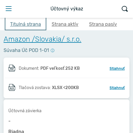
Účtovný výkaz
Titulná strana
Strana aktív
Strana pasív
Amazon /Slovakia/ s.r.o.
Súvaha Úč POD 1-01
Dokument:
PDF veľkosť 252 KB
Stiahnuť
Tlačová zostava:
XLSX <200KB
Stiahnuť
Účtovná závierka
-
Riadna