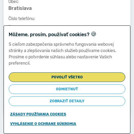
Obec:
Bratislava
Číslo telefónu:
-
🍪
Môžeme, prosím, používať cookies?
Číslo faxu:
-
S cieľom zabezpečenia správneho fungovania webovej
stránky a zlepšovania našich služieb používame cookies.
E-mailová adresa:
Prosíme o potvrdenie súhlasu alebo nastavenie Vašich
-
preferencií.
POVOLIŤ VŠETKO
Zostavená dňa:
21.02.2014
ODMIETNUŤ
Schválená dňa:
ZOBRAZIŤ DETAILY
-
ZÁSADY POUŽÍVANIA COOKIES
Copyright © 2011-2026
VYHLÁSENIE O OCHRANE SÚKROMIA
Ministerstvo financií Slovenskej republiky