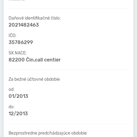
Daňové identifikačné číslo:
2021482463
IČO:
35786299
SK NACE:
82200 Čin.call centier
Za bežné účtovné obdobie
od:
01/2013
do:
12/2013
Bezprostredne predchádzajúce obdobie