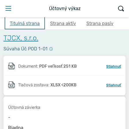
Účtovný výkaz
Titulná strana
Strana aktív
Strana pasív
TJCX, s.r.o.
Súvaha Úč POD 1-01
Dokument:
PDF veľkosť 251 KB
Stiahnuť
Tlačová zostava:
XLSX <200KB
Stiahnuť
Účtovná závierka
-
Riadna