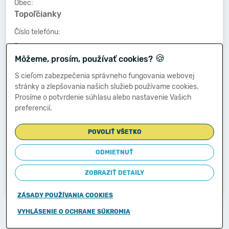
Obec:
Topoľčianky
Číslo telefónu:
-
🍪
Môžeme, prosím, používať cookies?
Číslo faxu:
-
S cieľom zabezpečenia správneho fungovania webovej
stránky a zlepšovania našich služieb používame cookies.
E-mailová adresa:
Prosíme o potvrdenie súhlasu alebo nastavenie Vašich
-
preferencií.
POVOLIŤ VŠETKO
Zostavená dňa:
25.03.2014
ODMIETNUŤ
Schválená dňa:
ZOBRAZIŤ DETAILY
-
ZÁSADY POUŽÍVANIA COOKIES
Copyright © 2011-2026
VYHLÁSENIE O OCHRANE SÚKROMIA
Ministerstvo financií Slovenskej republiky