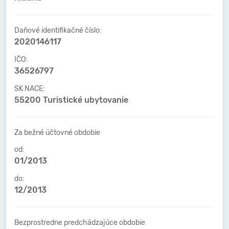
Daňové identifikačné číslo:
2020146117
IČO:
36526797
SK NACE:
55200 Turistické ubytovanie
Za bežné účtovné obdobie
od:
01/2013
do:
12/2013
Bezprostredne predchádzajúce obdobie