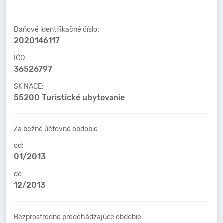
Daňové identifikačné číslo:
2020146117
IČO:
36526797
SK NACE:
55200 Turistické ubytovanie
Za bežné účtovné obdobie
od:
01/2013
do:
12/2013
Bezprostredne predchádzajúce obdobie