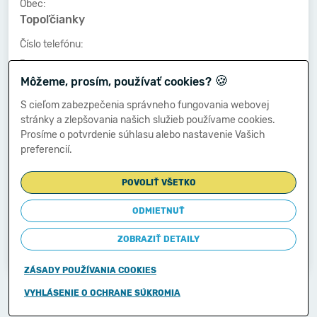
Obec:
Topoľčianky
Číslo telefónu:
-
🍪
Môžeme, prosím, používať cookies?
Číslo faxu:
-
S cieľom zabezpečenia správneho fungovania webovej
stránky a zlepšovania našich služieb používame cookies.
E-mailová adresa:
Prosíme o potvrdenie súhlasu alebo nastavenie Vašich
-
preferencií.
POVOLIŤ VŠETKO
Zostavená dňa:
25.03.2014
ODMIETNUŤ
Schválená dňa:
ZOBRAZIŤ DETAILY
-
ZÁSADY POUŽÍVANIA COOKIES
Copyright © 2011-2026
VYHLÁSENIE O OCHRANE SÚKROMIA
Ministerstvo financií Slovenskej republiky