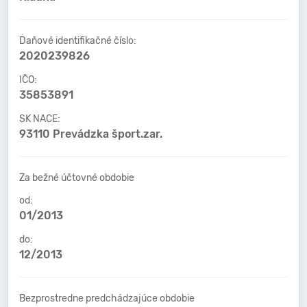
Daňové identifikačné číslo:
2020239826
IČO:
35853891
SK NACE:
93110 Prevádzka šport.zar.
Za bežné účtovné obdobie
od:
01/2013
do:
12/2013
Bezprostredne predchádzajúce obdobie