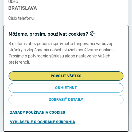
Obec:
BRATISLAVA
Číslo telefónu:
-
🍪
Môžeme, prosím, používať cookies?
Číslo faxu:
-
S cieľom zabezpečenia správneho fungovania webovej
stránky a zlepšovania našich služieb používame cookies.
E-mailová adresa:
Prosíme o potvrdenie súhlasu alebo nastavenie Vašich
-
preferencií.
POVOLIŤ VŠETKO
Zostavená dňa:
20.03.2014
ODMIETNUŤ
Schválená dňa:
ZOBRAZIŤ DETAILY
-
ZÁSADY POUŽÍVANIA COOKIES
Copyright © 2011-2026
VYHLÁSENIE O OCHRANE SÚKROMIA
Ministerstvo financií Slovenskej republiky