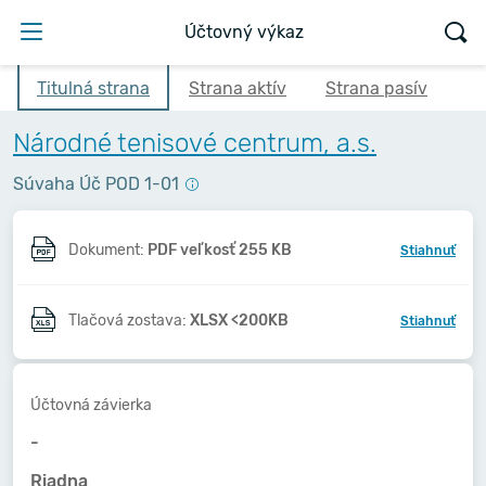
Účtovný výkaz
Titulná strana
Strana aktív
Strana pasív
Národné tenisové centrum, a.s.
Súvaha Úč POD 1-01
Dokument:
PDF veľkosť 255 KB
Stiahnuť
Tlačová zostava:
XLSX <200KB
Stiahnuť
Účtovná závierka
-
Riadna