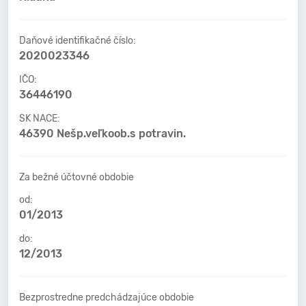
Daňové identifikačné číslo:
2020023346
IČO:
36446190
SK NACE:
46390 Nešp.veľkoob.s potravin.
Za bežné účtovné obdobie
od:
01/2013
do:
12/2013
Bezprostredne predchádzajúce obdobie