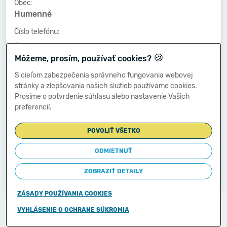
Obec:
Humenné
Číslo telefónu:
-
🍪
Môžeme, prosím, používať cookies?
Číslo faxu:
-
S cieľom zabezpečenia správneho fungovania webovej
stránky a zlepšovania našich služieb používame cookies.
E-mailová adresa:
Prosíme o potvrdenie súhlasu alebo nastavenie Vašich
-
preferencií.
POVOLIŤ VŠETKO
Zostavená dňa:
28.03.2014
ODMIETNUŤ
Schválená dňa:
ZOBRAZIŤ DETAILY
-
ZÁSADY POUŽÍVANIA COOKIES
Copyright © 2011-2026
VYHLÁSENIE O OCHRANE SÚKROMIA
Ministerstvo financií Slovenskej republiky