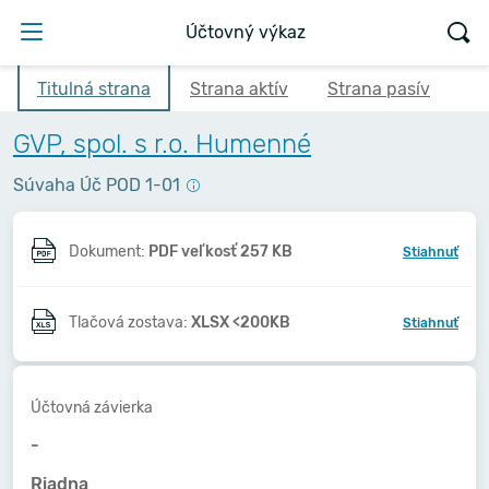
Účtovný výkaz
Titulná strana
Strana aktív
Strana pasív
GVP, spol. s r.o. Humenné
Súvaha Úč POD 1-01
Dokument:
PDF veľkosť 257 KB
Stiahnuť
Tlačová zostava:
XLSX <200KB
Stiahnuť
Účtovná závierka
-
Riadna